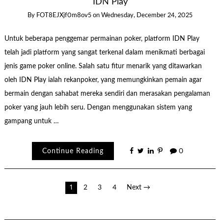
IDN Play
By
FOT8EJXjf0m8ov5
on
Wednesday, December 24, 2025
Untuk beberapa penggemar permainan poker, platform IDN Play
telah jadi platform yang sangat terkenal dalam menikmati berbagai
jenis game poker online. Salah satu fitur menarik yang ditawarkan
oleh IDN Play ialah rekanpoker, yang memungkinkan pemain agar
bermain dengan sahabat mereka sendiri dan merasakan pengalaman
poker yang jauh lebih seru. Dengan menggunakan sistem yang
gampang untuk …
Continue Reading
0
Posts
1
2
3
4
Next →
pagination