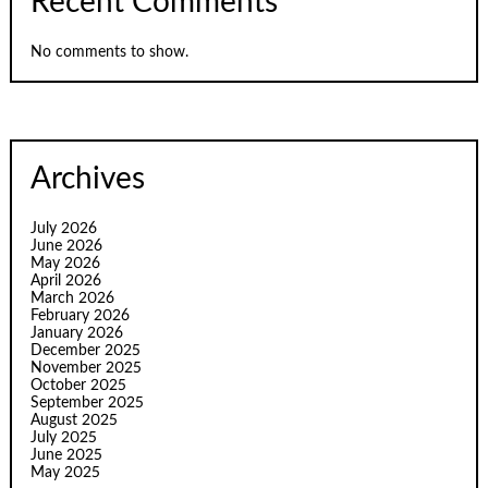
Recent Comments
No comments to show.
Archives
July 2026
June 2026
May 2026
April 2026
March 2026
February 2026
January 2026
December 2025
November 2025
October 2025
September 2025
August 2025
July 2025
June 2025
May 2025