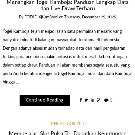
Menangkan Togel Kamboja: Panduan Lengkap Data
dan Live Draw Terbaru
By
FOT8EJXjf0m8ov5
on
Thursday, December 25, 2025
Togel Kamboja telah menjadi salah satu permainan menarik yang
banyak diminati di kalangan masyarakat, terutama di Indonesia.
Dengan adanya akses mudah terhadap data dan hasil pengeluaran
terkini, para pemain semakin antusias untuk meraih keberuntungan
dalam setiap draw. Panduan ini akan membahas segala sesuatu yang
perlu Anda ketahui mengenai togel Kamboja, mulai dari data Kamboja
hingga …
Continue Reading
0
UNCATEGORIZED
Mempelajari Slot Pulsa Tri: Dapatkan Keuntungan