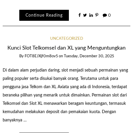
Continue Reading
0
UNCATEGORIZED
Kunci Slot Telkomsel dan XL yang Menguntungkan
By
FOT8EJXjf0m8ov5
on
Tuesday, December 30, 2025
Di dalam alam perjudian daring, slot menjadi sebuah permainan yang
paling populer serta disukai banyak orang. Terutama untuk para
pengguna jasa Telkom dan XL Axiata yang ada di Indonesia, terdapat
beraneka pilihan yang menarik untuk dimainkan. Permainan slot dari
Telkomsel dan Slot XL menawarkan beragam keuntungan, termasuk
kemudahan melakukan deposit dan pemakaian kuota. Dengan
banyaknya …