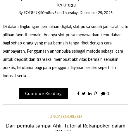
Tertinggi
By
FOT8EJXjf0m8ov5
on
Thursday, December 25, 2025
Di dalam lingkungan permainan digital, slot pulsa sudah jadi salah satu
pilihan favorit pemain. Adanya slot pulsa menawarkan kemudahan
bagi setiap orang yang mau bermain tanpa ribet dengan cara
pembayaran. Penggunaan annonpulsa sebagai metode sebagai cara
untuk deposit dan transaksi membuat aktivitas bermain semakin
praktis, terutama bagi para pengguna layanan seluler seperti Tri
Indosat serta …
Continue Reading
0
UNCATEGORIZED
Dari pemula sampai Ahli: Tutorial Rekanpoker dalam