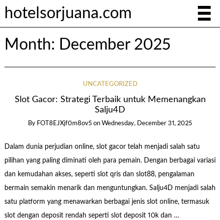
hotelsorjuana.com
Month:
December 2025
UNCATEGORIZED
Slot Gacor: Strategi Terbaik untuk Memenangkan
Salju4D
By
FOT8EJXjf0m8ov5
on
Wednesday, December 31, 2025
Dalam dunia perjudian online, slot gacor telah menjadi salah satu
pilihan yang paling diminati oleh para pemain. Dengan berbagai variasi
dan kemudahan akses, seperti slot qris dan slot88, pengalaman
bermain semakin menarik dan menguntungkan. Salju4D menjadi salah
satu platform yang menawarkan berbagai jenis slot online, termasuk
slot dengan deposit rendah seperti slot deposit 10k dan …