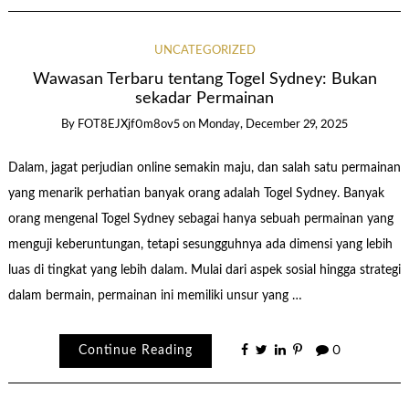
UNCATEGORIZED
Wawasan Terbaru tentang Togel Sydney: Bukan
sekadar Permainan
By
FOT8EJXjf0m8ov5
on
Monday, December 29, 2025
Dalam, jagat perjudian online semakin maju, dan salah satu permainan
yang menarik perhatian banyak orang adalah Togel Sydney. Banyak
orang mengenal Togel Sydney sebagai hanya sebuah permainan yang
menguji keberuntungan, tetapi sesungguhnya ada dimensi yang lebih
luas di tingkat yang lebih dalam. Mulai dari aspek sosial hingga strategi
dalam bermain, permainan ini memiliki unsur yang …
Continue Reading
0