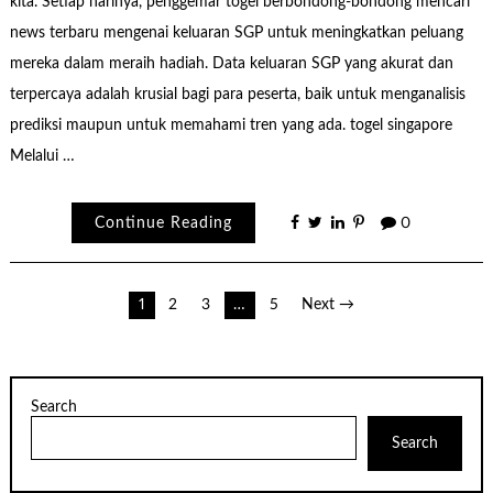
kita. Setiap harinya, penggemar togel berbondong-bondong mencari
news terbaru mengenai keluaran SGP untuk meningkatkan peluang
mereka dalam meraih hadiah. Data keluaran SGP yang akurat dan
terpercaya adalah krusial bagi para peserta, baik untuk menganalisis
prediksi maupun untuk memahami tren yang ada. togel singapore
Melalui …
Continue Reading
0
Posts
1
2
3
…
5
Next →
pagination
Search
Search