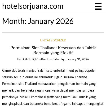
hotelsorjuana.com
Month:
January 2026
UNCATEGORIZED
Permainan Slot Thailand: Keseruan dan Taktik
Bermain yang Efektif
By
FOT8EJXjf0m8ov5
on
Saturday, January 31, 2026
Game slot telah menjadi salah satu entertainment paling populer
seluruh seluruh dunia ini, termasuk juga di negara Thailand.
Permainan slot Thailand menawarkan pengalaman bermain yang
menarik dan beraneka ragam opsi yang dapat memuaskan para
pemainnya. Melalui kombinasi grafis yang memukau, musik yang
menginspirasi, dan beraneka tema kreatif, game ini dapat mengangkat