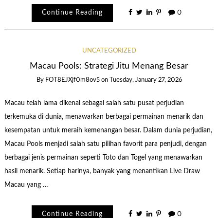
Continue Reading
0
UNCATEGORIZED
Macau Pools: Strategi Jitu Menang Besar
By
FOT8EJXjf0m8ov5
on
Tuesday, January 27, 2026
Macau telah lama dikenal sebagai salah satu pusat perjudian
terkemuka di dunia, menawarkan berbagai permainan menarik dan
kesempatan untuk meraih kemenangan besar. Dalam dunia perjudian,
Macau Pools menjadi salah satu pilihan favorit para penjudi, dengan
berbagai jenis permainan seperti Toto dan Togel yang menawarkan
hasil menarik. Setiap harinya, banyak yang menantikan Live Draw
Macau yang …
Continue Reading
0