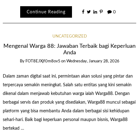
Continue Reading
0
UNCATEGORIZED
Mengenal Warga 88: Jawaban Terbaik bagi Keperluan
Anda
By
FOT8EJXjf0m8ov5
on
Wednesday, January 28, 2026
Dalam zaman digital saat ini, permintaan akan solusi yang pintar dan
terpercaya semakin meningkat. Salah satu entitas yang kini semakin
dikenal dalam menjawab kebutuhan warga ialah Warga88. Dengan
berbagai servis dan produk yang disediakan, Warga88 muncul sebagai
platform yang bisa membantu Anda dalam berbagai sisi kehidupan
sehari-hari. Baik bagi keperluan personal maupun bisnis, Warga88
bertekad …