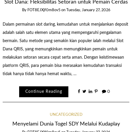
Slot Dana: Fleksibilitas Setoran untuk Pemain Cerdas
By
FOT8EJXjf0m8ov5
on
Tuesday, January 27, 2026
Dalam permainan slot daring, kemudahan untuk menjalankan deposit
adalah salah satu elemen utama yang mempengaruhi pengalaman
bermain. Satu metode yang semakin kian populer ialah melalui Slot
Dana QRIS, yang memungkinkan memungkinkan pemain untuk
melakukan setoran secara cepat serta aman. Dengan keistimewaan
platform QRIS, para pemain bisa merasakan kemudahan transaksi
tidak hanya tidak hanya hemat waktu, …
Continue Reading
0
UNCATEGORIZED
Menyelami Dunia Togel SDY Melalui Kudaplay