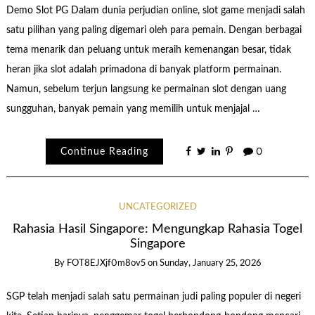
Demo Slot PG Dalam dunia perjudian online, slot game menjadi salah
satu pilihan yang paling digemari oleh para pemain. Dengan berbagai
tema menarik dan peluang untuk meraih kemenangan besar, tidak
heran jika slot adalah primadona di banyak platform permainan.
Namun, sebelum terjun langsung ke permainan slot dengan uang
sungguhan, banyak pemain yang memilih untuk menjajal …
Continue Reading
0
UNCATEGORIZED
Rahasia Hasil Singapore: Mengungkap Rahasia Togel
Singapore
By
FOT8EJXjf0m8ov5
on
Sunday, January 25, 2026
SGP telah menjadi salah satu permainan judi paling populer di negeri