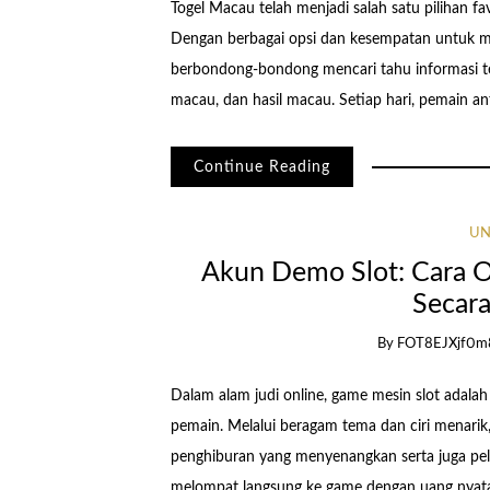
Togel Macau telah menjadi salah satu pilihan fa
Dengan berbagai opsi dan kesempatan untuk m
berbondong-bondong mencari tahu informasi te
macau, dan hasil macau. Setiap hari, pemain a
Continue Reading
UN
Akun Demo Slot: Cara O
Secar
By
FOT8EJXjf0m
Dalam alam judi online, game mesin slot adalah 
pemain. Melalui beragam tema dan ciri menari
penghiburan yang menyenangkan serta juga pe
melompat langsung ke game dengan uang nyata,