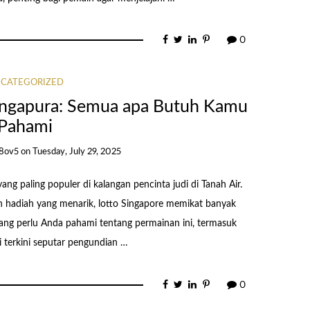
0
CATEGORIZED
Singapura: Semua apa Butuh Kamu
Pahami
8ov5
on
Tuesday, July 29, 2025
ang paling populer di kalangan pencinta judi di Tanah Air.
n hadiah yang menarik, lotto Singapore memikat banyak
yang perlu Anda pahami tentang permainan ini, termasuk
i terkini seputar pengundian …
0