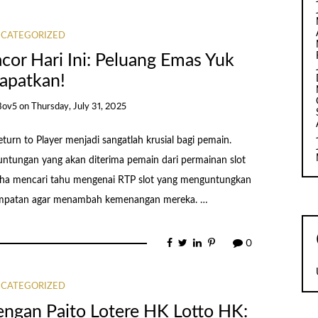
CATEGORIZED
acor Hari Ini: Peluang Emas Yuk
apatkan!
8ov5
on
Thursday, July 31, 2025
eturn to Player menjadi sangatlah krusial bagi pemain.
untungan yang akan diterima pemain dari permainan slot
aha mencari tahu mengenai RTP slot yang menguntungkan
esempatan agar menambah kemenangan mereka. …
0
CATEGORIZED
ngan Paito Lotere HK Lotto HK: