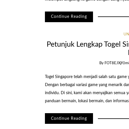
Continue Reading
UN
Petunjuk Lengkap Togel 
By
FOT8EJXjf0m
Togel Singapore telah menjadi salah satu game y
Dengan berbagai variasi game yang menarik da
individu. Di sini, kami akan menyajikan semua 
panduan bermain, lokasi bermain, dan informas
Continue Reading