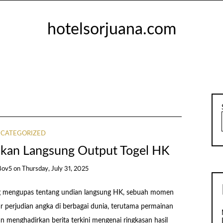
hotelsorjuana.com
CATEGORIZED
kan Langsung Output Togel HK
8ov5
on
Thursday, July 31, 2025
ang mengupas tentang undian langsung HK, sebuah momen
 perjudian angka di berbagai dunia, terutama permainan
 menghadirkan berita terkini mengenai ringkasan hasil