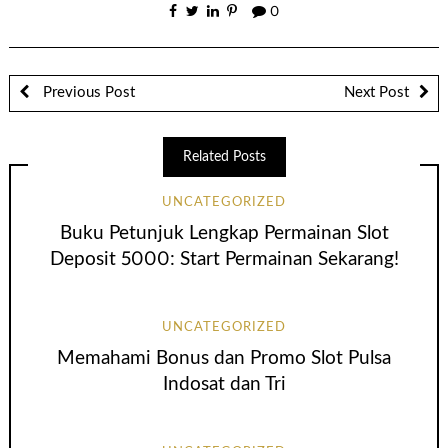
0
Previous Post
Next Post
Related Posts
UNCATEGORIZED
Buku Petunjuk Lengkap Permainan Slot
Deposit 5000: Start Permainan Sekarang!
UNCATEGORIZED
Memahami Bonus dan Promo Slot Pulsa
Indosat dan Tri