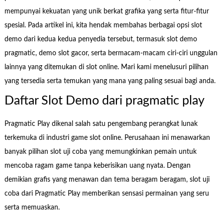
mempunyai kekuatan yang unik berkat grafika yang serta fitur-fitur
spesial. Pada artikel ini, kita hendak membahas berbagai opsi slot
demo dari kedua kedua penyedia tersebut, termasuk slot demo
pragmatic, demo slot gacor, serta bermacam-macam ciri-ciri unggulan
lainnya yang ditemukan di slot online. Mari kami menelusuri pilihan
yang tersedia serta temukan yang mana yang paling sesuai bagi anda.
Daftar Slot Demo dari pragmatic play
Pragmatic Play dikenal salah satu pengembang perangkat lunak
terkemuka di industri game slot online. Perusahaan ini menawarkan
banyak pilihan slot uji coba yang memungkinkan pemain untuk
mencoba ragam game tanpa keberisikan uang nyata. Dengan
demikian grafis yang menawan dan tema beragam beragam, slot uji
coba dari Pragmatic Play memberikan sensasi permainan yang seru
serta memuaskan.