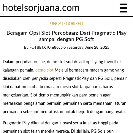
hotelsorjuana.com
UNCATEGORIZED
Beragam Opsi Slot Percobaan: Dari Pragmatic Play
sampai dengan PG Soft
By
FOT8EJXjf0m8ov5
on
Saturday, June 28, 2025
Dalam perjudian online, demo slot sudah jadi opsi yang favorit di
kalangan pemain.
demo slot
Melalui bermacam-macam game yang
disediakan oleh penyedia seperti PragmaticPlay dan PG Soft, pemain
kini dapat mencoba bermacam mesin slot tanpa harus harus
mengeluarkan. Slot demo memungkinkan para pemain agar
merasakan pengalaman bermain permainan serta memahami aturan
permainan sebelum memutuskan untuk berjudi dengan uang nyata.
Pragmatic Play dikenal dengan inovasi serta kualitas tinggi pada
permainan slot telah mereka mereka. Di sisi lain, PG Soft pun