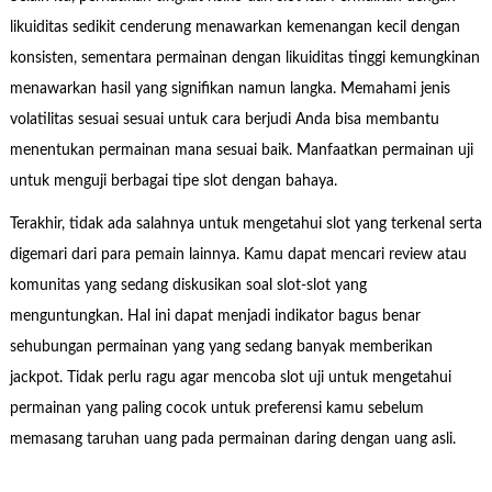
likuiditas sedikit cenderung menawarkan kemenangan kecil dengan
konsisten, sementara permainan dengan likuiditas tinggi kemungkinan
menawarkan hasil yang signifikan namun langka. Memahami jenis
volatilitas sesuai sesuai untuk cara berjudi Anda bisa membantu
menentukan permainan mana sesuai baik. Manfaatkan permainan uji
untuk menguji berbagai tipe slot dengan bahaya.
Terakhir, tidak ada salahnya untuk mengetahui slot yang terkenal serta
digemari dari para pemain lainnya. Kamu dapat mencari review atau
komunitas yang sedang diskusikan soal slot-slot yang
menguntungkan. Hal ini dapat menjadi indikator bagus benar
sehubungan permainan yang yang sedang banyak memberikan
jackpot. Tidak perlu ragu agar mencoba slot uji untuk mengetahui
permainan yang paling cocok untuk preferensi kamu sebelum
memasang taruhan uang pada permainan daring dengan uang asli.