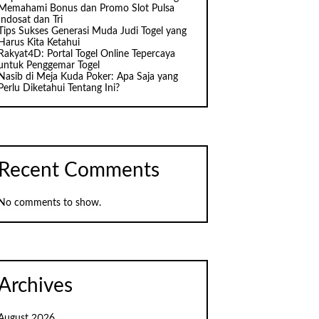
Memahami Bonus dan Promo Slot Pulsa
Indosat dan Tri
Tips Sukses Generasi Muda Judi Togel yang
Harus Kita Ketahui
Rakyat4D: Portal Togel Online Tepercaya
untuk Penggemar Togel
Nasib di Meja Kuda Poker: Apa Saja yang
Perlu Diketahui Tentang Ini?
Recent Comments
No comments to show.
Archives
August 2026