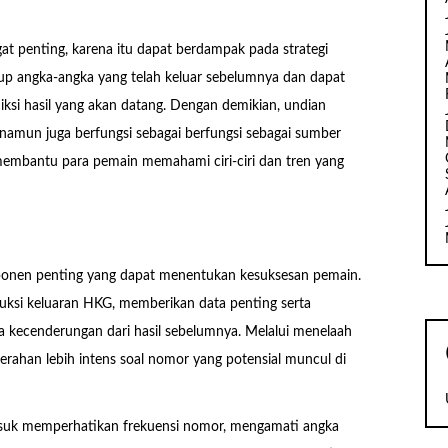
gat penting, karena itu dapat berdampak pada strategi
kup angka-angka yang telah keluar sebelumnya dan dapat
ksi hasil yang akan datang. Dengan demikian, undian
namun juga berfungsi sebagai berfungsi sebagai sumber
membantu para pemain memahami ciri-ciri dan tren yang
omponen penting yang dapat menentukan kesuksesan pemain.
duksi keluaran HKG, memberikan data penting serta
a kecenderungan dari hasil sebelumnya. Melalui menelaah
rahan lebih intens soal nomor yang potensial muncul di
masuk memperhatikan frekuensi nomor, mengamati angka