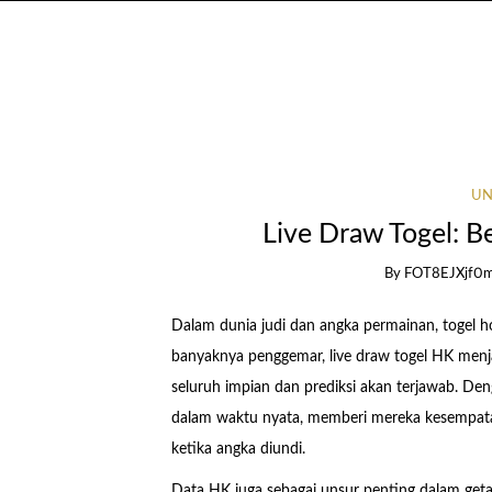
UN
Live Draw Togel: B
By
FOT8EJXjf0
Dalam dunia judi dan angka permainan, togel ho
banyaknya penggemar, live draw togel HK menj
seluruh impian dan prediksi akan terjawab. Deng
dalam waktu nyata, memberi mereka kesempata
ketika angka diundi.
Data HK juga sebagai unsur penting dalam getal