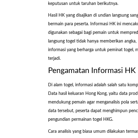
keputusan untuk taruhan berikutnya.
Hasil HK yang disajikan di undian langsung san
bermain para peserta. Informasi HK ini menca
digunakan sebagai bagi pemain untuk mempredi
langsung togel tidak hanya memberikan angka, 
informasi yang berharga untuk peminat togel, 
terjadi.
Pengamatan Informasi HK
Di alam togel, informasi adalah salah satu k
Data hasil keluaran Hong Kong, yaitu data pro
mendukung pemain agar menganalisis pola sert
data tersebut, peserta dapat menghimpun pence
pengundian permainan togel HKG.
Cara analisis yang biasa umum dilakukan ter