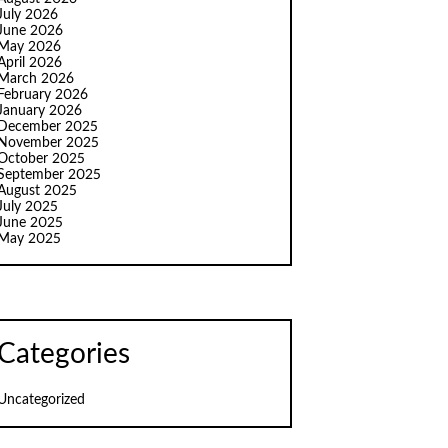
July 2026
June 2026
May 2026
April 2026
March 2026
February 2026
January 2026
December 2025
November 2025
October 2025
September 2025
August 2025
July 2025
June 2025
May 2025
Categories
Uncategorized