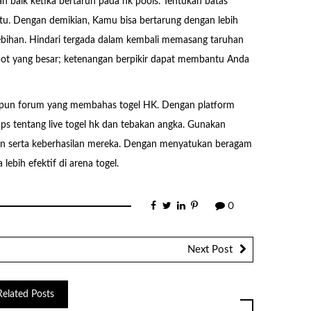
an baik ketika bertaruh pada hk pools. Tentukan batas
 itu. Dengan demikian, Kamu bisa bertarung dengan lebih
lebihan. Hindari tergada dalam kembali memasang taruhan
pot yang besar; ketenangan berpikir dapat membantu Anda
upun forum yang membahas togel HK. Dengan platform
tips tentang live togel hk dan tebakan angka. Gunakan
han serta keberhasilan mereka. Dengan menyatukan beragam
lebih efektif di arena togel.
0
Next Post
Related Posts