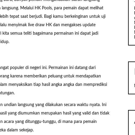
langsung. Melalui HK Pools, para pemain dapat melihat
ebih tepat saat berjudi. Bagi kamu berkeinginan untuk uji
elalu menyimak live draw HK dan mengakses update
 kita semua teliti bagaimana permainan ini dapat jadi
idup.
at populer di negeri ini. Permainan ini datang dari
 orang karena memberikan peluang untuk mendapatkan
alam menyaksikan tiap hasil angka angka dan memprediksi
ntungan.
an undian langsung yang dilakukan secara waktu nyata. Ini
asil yang diumumkan merupakan hasil yang valid dan tidak
an acara yang ditunggu-tunggu, di mana para pemain
ka dalam sekejap.