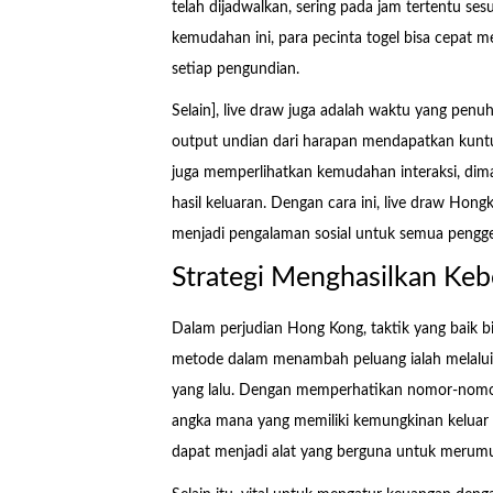
telah dijadwalkan, sering pada jam tertentu se
kemudahan ini, para pecinta togel bisa cepat 
setiap pengundian.
Selain], live draw juga adalah waktu yang pe
output undian dari harapan mendapatkan kuntu
juga memperlihatkan kemudahan interaksi, dima
hasil keluaran. Dengan cara ini, live draw Hong
menjadi pengalaman sosial untuk semua penggem
Strategi Menghasilkan Ke
Dalam perjudian Hong Kong, taktik yang baik 
metode dalam menambah peluang ialah melalui
yang lalu. Dengan memperhatikan nomor-nomo
angka mana yang memiliki kemungkinan keluar p
dapat menjadi alat yang berguna untuk merumus