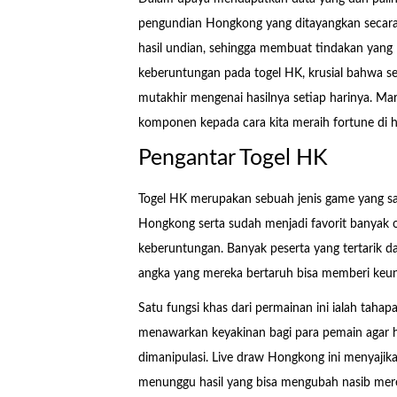
pengundian Hongkong yang ditayangkan secara 
hasil undian, sehingga membuat tindakan yang l
keberuntungan pada togel HK, krusial bahwa s
mutakhir mengenai hasilnya setiap harinya. Mari
komponen kepada cara kita meraih fortune di h
Pengantar Togel HK
Togel HK merupakan sebuah jenis game yang sang
Hongkong serta sudah menjadi favorit banyak
keberuntungan. Banyak peserta yang tertarik d
angka yang mereka bertaruh bisa memberi keu
Satu fungsi khas dari permainan ini ialah tahap
menawarkan keyakinan bagi para pemain agar h
dimanipulasi. Live draw Hongkong ini menyajik
menunggu hasil yang bisa mengubah nasib mere