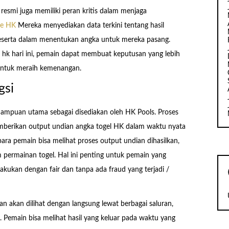
resmi juga memiliki peran kritis dalam menjaga
ve HK
Mereka menyediakan data terkini tentang hasil
peserta dalam menentukan angka untuk mereka pasang.
 hk hari ini, pemain dapat membuat keputusan yang lebih
untuk meraih kemenangan.
gsi
ampuan utama sebagai disediakan oleh HK Pools. Proses
mberikan output undian angka togel HK dalam waktu nyata
ara pemain bisa melihat proses output undian dihasilkan,
ermainan togel. Hal ini penting untuk pemain yang
ukan dengan fair dan tanpa ada fraud yang terjadi /
 akan dilihat dengan langsung lewat berbagai saluran,
 Pemain bisa melihat hasil yang keluar pada waktu yang