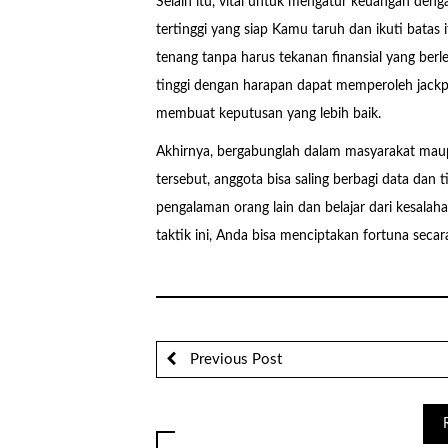
Selain itu, vital untuk mengatur keuangan deng
tertinggi yang siap Kamu taruh dan ikuti batas
tenang tanpa harus tekanan finansial yang ber
tinggi dengan harapan dapat memperoleh jack
membuat keputusan yang lebih baik.
Akhirnya, bergabunglah dalam masyarakat ma
tersebut, anggota bisa saling berbagi data dan 
pengalaman orang lain dan belajar dari kesala
taktik ini, Anda bisa menciptakan fortuna secara 
Previous Post