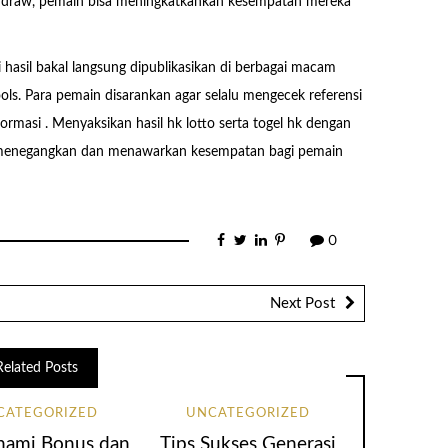
e draw, pemain bisa meningkatkankan kesempatan mereka
 hasil bakal langsung dipublikasikan di berbagai macam
ls. Para pemain disarankan agar selalu mengecek referensi
rmasi . Menyaksikan hasil hk lotto serta togel hk dengan
 menegangkan dan menawarkan kesempatan bagi pemain
0
Next Post
Related Posts
CATEGORIZED
UNCATEGORIZED
ami Bonus dan
Tips Sukses Generasi