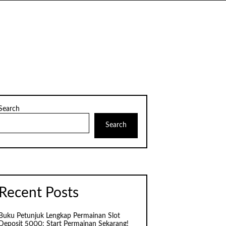
Search
Search
Recent Posts
Buku Petunjuk Lengkap Permainan Slot
Deposit 5000: Start Permainan Sekarang!