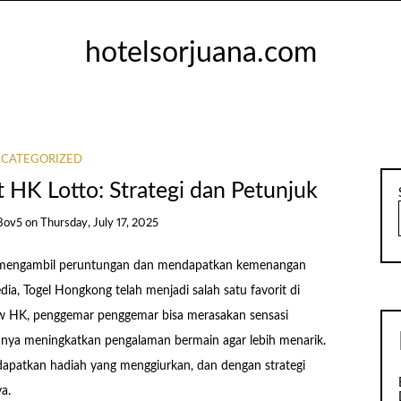
hotelsorjuana.com
CATEGORIZED
t HK Lotto: Strategi dan Petunjuk
8ov5
on
Thursday, July 17, 2025
tuk mengambil peruntungan dan mendapatkan kemenangan
dia, Togel Hongkong telah menjadi salah satu favorit di
aw HK, penggemar penggemar bisa merasakan sensasi
stinya meningkatkan pengalaman bermain agar lebih menarik.
patkan hadiah yang menggiurkan, dan dengan strategi
a.