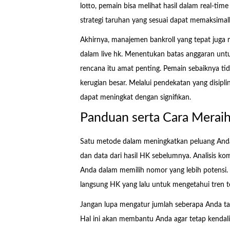
lotto, pemain bisa melihat hasil dalam real-time
strategi taruhan yang sesuai dapat memaksimalka
Akhirnya, manajemen bankroll yang tepat jug
dalam live hk. Menentukan batas anggaran untu
rencana itu amat penting. Pemain sebaiknya ti
kerugian besar. Melalui pendekatan yang disip
dapat meningkat dengan signifikan.
Panduan serta Cara Meraih
Satu metode dalam meningkatkan peluang Anda 
dan data dari hasil HK sebelumnya. Analisis ko
Anda dalam memilih nomor yang lebih potensi. 
langsung HK yang lalu untuk mengetahui tren t
Jangan lupa mengatur jumlah seberapa Anda tar
Hal ini akan membantu Anda agar tetap kendali