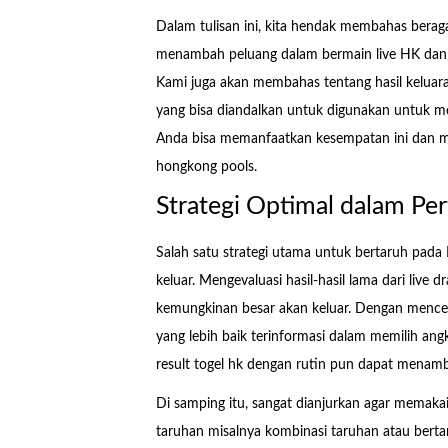
Dalam tulisan ini, kita hendak membahas bera
menambah peluang dalam bermain live HK dan 
Kami juga akan membahas tentang hasil keluara
yang bisa diandalkan untuk digunakan untuk men
Anda bisa memanfaatkan kesempatan ini dan me
hongkong pools.
Strategi Optimal dalam Pe
Salah satu strategi utama untuk bertaruh pad
keluar. Mengevaluasi hasil-hasil lama dari liv
kemungkinan besar akan keluar. Dengan mencer
yang lebih baik terinformasi dalam memilih ang
result togel hk dengan rutin pun dapat menam
Di samping itu, sangat dianjurkan agar memaka
taruhan misalnya kombinasi taruhan atau bert