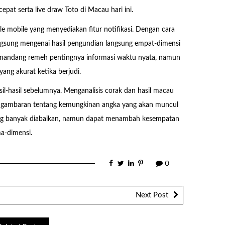
epat serta live draw Toto di Macau hari ini.
ile mobile yang menyediakan fitur notifikasi. Dengan cara
angsung mengenai hasil pengundian langsung empat-dimensi
mandang remeh pentingnya informasi waktu nyata, namun
ang akurat ketika berjudi.
sil-hasil sebelumnya. Menganalisis corak dan hasil macau
an gambaran tentang kemungkinan angka yang akan muncul
 yang banyak diabaikan, namun dapat menambah kesempatan
a-dimensi.
0
Next Post