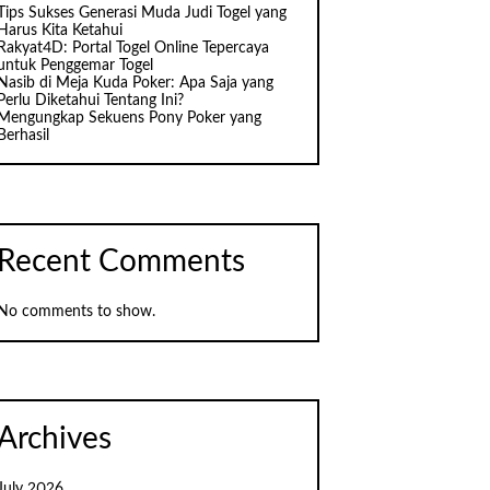
Tips Sukses Generasi Muda Judi Togel yang
Harus Kita Ketahui
Rakyat4D: Portal Togel Online Tepercaya
untuk Penggemar Togel
Nasib di Meja Kuda Poker: Apa Saja yang
Perlu Diketahui Tentang Ini?
Mengungkap Sekuens Pony Poker yang
Berhasil
Recent Comments
No comments to show.
Archives
July 2026