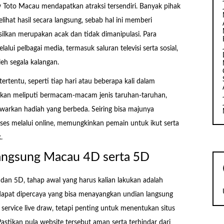
aw Toto Macau mendapatkan atraksi tersendiri. Banyak pihak
lihat hasil secara langsung, sebab hal ini memberi
ilkan merupakan acak dan tidak dimanipulasi. Para
lui pelbagai media, termasuk saluran televisi serta sosial,
h segala kalangan.
ertentu, seperti tiap hari atau beberapa kali dalam
lkan meliputi bermacam-macam jenis taruhan-taruhan,
warkan hadiah yang berbeda. Seiring bisa majunya
kses melalui online, memungkinkan pemain untuk ikut serta
.
angsung Macau 4D serta 5D
an 5D, tahap awal yang harus kalian lakukan adalah
dapat dipercaya yang bisa menayangkan undian langsung
service live draw, tetapi penting untuk menentukan situs
Pastikan pula website tersebut aman serta terhindar dari