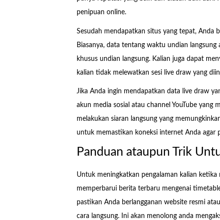
penipuan online.
Sesudah mendapatkan situs yang tepat, Anda bi
Biasanya, data tentang waktu undian langsung
khusus undian langsung. Kalian juga dapat men
kalian tidak melewatkan sesi live draw yang dii
Jika Anda ingin mendapatkan data live draw ya
akun media sosial atau channel YouTube yang me
melakukan siaran langsung yang memungkinkan k
untuk memastikan koneksi internet Anda agar p
Panduan ataupun Trik Un
Untuk meningkatkan pengalaman kalian ketika 
memperbarui berita terbaru mengenai timetable
pastikan Anda berlangganan website resmi ata
cara langsung. Ini akan menolong anda mengaks