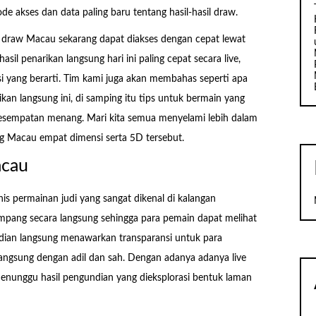
e akses dan data paling baru tentang hasil-hasil draw.
ve draw Macau sekarang dapat diakses dengan cepat lewat
sil penarikan langsung hari ini paling cepat secara live,
i yang berarti. Tim kami juga akan membahas seperti apa
kan langsung ini, di samping itu tips untuk bermain yang
sempatan menang. Mari kita semua menyelami lebih dalam
ng Macau empat dimensi serta 5D tersebut.
acau
s permainan judi yang sangat dikenal di kalangan
pampang secara langsung sehingga para pemain dapat melihat
dian langsung menawarkan transparansi untuk para
ngsung dengan adil dan sah. Dengan adanya adanya live
enunggu hasil pengundian yang dieksplorasi bentuk laman