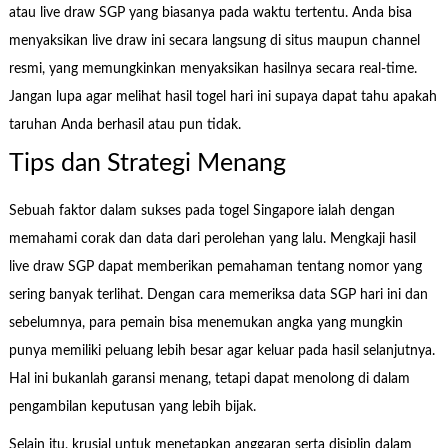
atau live draw SGP yang biasanya pada waktu tertentu. Anda bisa
menyaksikan live draw ini secara langsung di situs maupun channel
resmi, yang memungkinkan menyaksikan hasilnya secara real-time.
Jangan lupa agar melihat hasil togel hari ini supaya dapat tahu apakah
taruhan Anda berhasil atau pun tidak.
Tips dan Strategi Menang
Sebuah faktor dalam sukses pada togel Singapore ialah dengan
memahami corak dan data dari perolehan yang lalu. Mengkaji hasil
live draw SGP dapat memberikan pemahaman tentang nomor yang
sering banyak terlihat. Dengan cara memeriksa data SGP hari ini dan
sebelumnya, para pemain bisa menemukan angka yang mungkin
punya memiliki peluang lebih besar agar keluar pada hasil selanjutnya.
Hal ini bukanlah garansi menang, tetapi dapat menolong di dalam
pengambilan keputusan yang lebih bijak.
Selain itu, krusial untuk menetapkan anggaran serta disiplin dalam