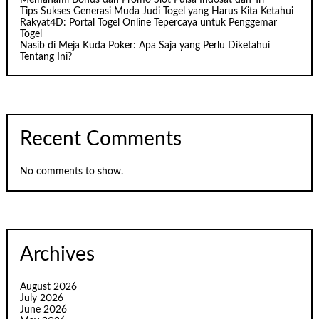
Tips Sukses Generasi Muda Judi Togel yang Harus Kita Ketahui
Rakyat4D: Portal Togel Online Tepercaya untuk Penggemar
Togel
Nasib di Meja Kuda Poker: Apa Saja yang Perlu Diketahui
Tentang Ini?
Recent Comments
No comments to show.
Archives
August 2026
July 2026
June 2026