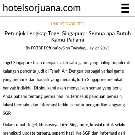
hotelsorjuana.com
UNCATEGORIZED
Petunjuk Lengkap Togel Singapura: Semua apa Butuh
Kamu Pahami
By
FOT8EJXjf0m8ov5
on
Tuesday, July 29, 2025
Togel Singapore telah menjadi salah satu game yang paling populer di
kalangan pencinta judi di Tanah Air. Dengan berbagai variasi game
yang menarik dan hadiah yang menarik, lotto Singapore memikat
banyak individu. Di sini, kami akan menyajikan semua yang perlu
Anda pahami tentang permainan ini, termasuk panduan bermain,
lokasi bermain, dan informasi terkini seputar pengundian langsung
SGP.
Dalam ranah togel, khususnya lotto Singapore, krusial untuk selalu
mengikuti update terbaru, seperti hasil live SGP dan informasi dari