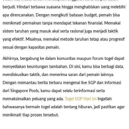
berjudi. Hindari terbawa suasana hingga menghabiskan uang melebihi
apa direncanakan. Dengan mengikuti batasan budget, pemain bisa
menikmati permainan tanpa mendapat tekanan finansial. Memakai
sistem taruhan yang masuk akal serta rasional juga menjadi taktik
yang efektif. Misalnya, memakai metode taruhan tetap atau progresif
sesuai dengan kapasitas pemain.
Akhirnya, bergabung ke dalam komunitas maupun forum togel dapat
menyediakan keuntungan tambahan. Di sini, kamu bisa berbagi data,
mendiskusikan taktik, dan menerima saran dari pemain lainnya.
Dengan memantau berita terbaru mengenai live SGP dan informasi
dari Singapore Pools, kamu dapat selalu terinformasi serta
memaksimalkan peluang yang ada.
Togel SGP Hari Ini
Ingatlah
bahwasanya bermain togel adalah tentang hiburan, jadi pastikan agar
menikmati tiap proses tersebut.