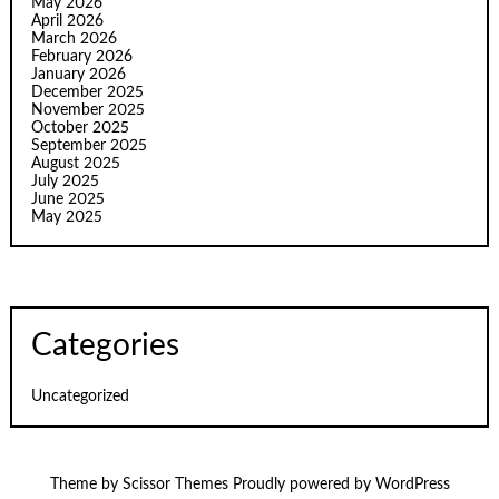
May 2026
April 2026
March 2026
February 2026
January 2026
December 2025
November 2025
October 2025
September 2025
August 2025
July 2025
June 2025
May 2025
Categories
Uncategorized
Theme by
Scissor Themes
Proudly powered by
WordPress