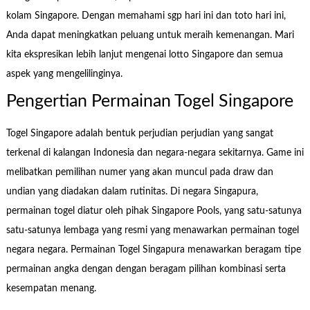
kolam Singapore. Dengan memahami sgp hari ini dan toto hari ini,
Anda dapat meningkatkan peluang untuk meraih kemenangan. Mari
kita ekspresikan lebih lanjut mengenai lotto Singapore dan semua
aspek yang mengelilinginya.
Pengertian Permainan Togel Singapore
Togel Singapore adalah bentuk perjudian perjudian yang sangat
terkenal di kalangan Indonesia dan negara-negara sekitarnya. Game ini
melibatkan pemilihan numer yang akan muncul pada draw dan
undian yang diadakan dalam rutinitas. Di negara Singapura,
permainan togel diatur oleh pihak Singapore Pools, yang satu-satunya
satu-satunya lembaga yang resmi yang menawarkan permainan togel
negara negara. Permainan Togel Singapura menawarkan beragam tipe
permainan angka dengan dengan beragam pilihan kombinasi serta
kesempatan menang.