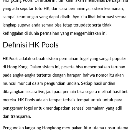
Hongkong Pools. Di artikel ini, tim kami akan membahas berbagai sisi
yang ada seputar toto HK, dari cara bermainnya, sistem keamanan,
sampai keuntungan yang dapat diraih. Ayo kita lihat informasi secara
lengkap supaya anda semua bisa tetap terupdate serta tidak
ketinggalan di dunia permainan yang menggembirakan ini.
Definisi HK Pools
HKPools adalah sebuah sistem permainan togel yang sangat populer
di Hong Kong. Dalam sistem ini, peserta bisa menempatkan taruhan
pada angka-angka tertentu dengan harapan bahwa nomor itu akan
muncul muncul dalam pengundian undian. Setiap hasil undian
ditayangkan secara live, jadi para pemain bisa segera melihat hasil bet
mereka. HK Pools adalah tempat terbaik tempat untuk untuk para
penggemar togel untuk mendapatkan sensasi permainan yang adil
dan transparan.
Pengundian langsung Hongkong merupakan fitur utama unsur utama