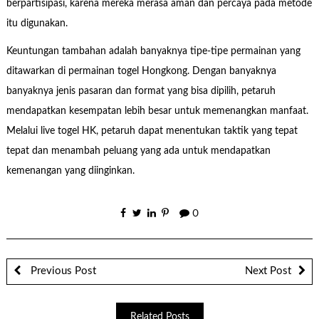
berpartisipasi, karena mereka merasa aman dan percaya pada metode
itu digunakan.
Keuntungan tambahan adalah banyaknya tipe-tipe permainan yang
ditawarkan di permainan togel Hongkong. Dengan banyaknya
banyaknya jenis pasaran dan format yang bisa dipilih, petaruh
mendapatkan kesempatan lebih besar untuk memenangkan manfaat.
Melalui live togel HK, petaruh dapat menentukan taktik yang tepat
tepat dan menambah peluang yang ada untuk mendapatkan
kemenangan yang diinginkan.
0
Previous Post
Next Post
Related Posts