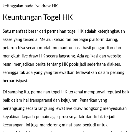
ketinggalan pada live draw HK.
Keuntungan Togel HK
Satu manfaat besar dari permainan togel HK adalah keterjangkauan
akses yang tersedia. Melalui kehadiran berbagai platform daring,
petaruh bisa secara mudah memantau hasil-hasil pengundian dan
mengikuti live draw HK secara langsung. Ada aplikasi dan website
resmi menjadikan berita tentang HK pools jadi sederhana diakses,
sehingga tak ada yang yang terlewatkan terlewatkan dalam peluang
berpartisipasi.
Di samping itu, permainan togel HK terkenal mempunyai reputasi baik
baik dalam hal transparansi dan kejujuran. Penarikan yang
berlangsung secara langsung lewat live draw hongkong menyediakan
keyakinan kepada pemain agar prosesnya fair dan tidak terjadi
kecurangan. Ini juga mendorong minat para penjudi untuk