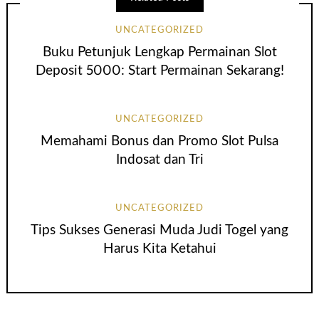
UNCATEGORIZED
Buku Petunjuk Lengkap Permainan Slot
Deposit 5000: Start Permainan Sekarang!
UNCATEGORIZED
Memahami Bonus dan Promo Slot Pulsa
Indosat dan Tri
UNCATEGORIZED
Tips Sukses Generasi Muda Judi Togel yang
Harus Kita Ketahui