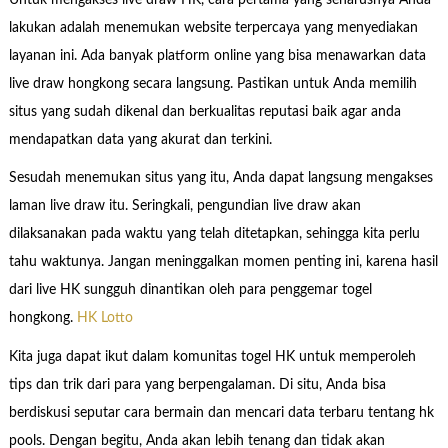
lakukan adalah menemukan website terpercaya yang menyediakan
layanan ini. Ada banyak platform online yang bisa menawarkan data
live draw hongkong secara langsung. Pastikan untuk Anda memilih
situs yang sudah dikenal dan berkualitas reputasi baik agar anda
mendapatkan data yang akurat dan terkini.
Sesudah menemukan situs yang itu, Anda dapat langsung mengakses
laman live draw itu. Seringkali, pengundian live draw akan
dilaksanakan pada waktu yang telah ditetapkan, sehingga kita perlu
tahu waktunya. Jangan meninggalkan momen penting ini, karena hasil
dari live HK sungguh dinantikan oleh para penggemar togel
hongkong.
HK Lotto
Kita juga dapat ikut dalam komunitas togel HK untuk memperoleh
tips dan trik dari para yang berpengalaman. Di situ, Anda bisa
berdiskusi seputar cara bermain dan mencari data terbaru tentang hk
pools. Dengan begitu, Anda akan lebih tenang dan tidak akan