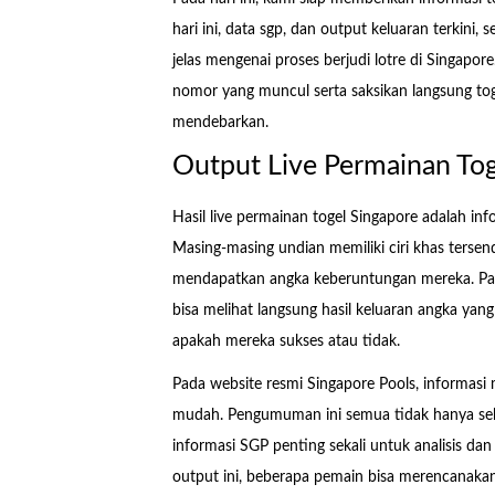
hari ini, data sgp, dan output keluaran terki
jelas mengenai proses berjudi lotre di Singap
nomor yang muncul serta saksikan langsung to
mendebarkan.
Output Live Permainan Tog
Hasil live permainan togel Singapore adalah inf
Masing-masing undian memiliki ciri khas terse
mendapatkan angka keberuntungan mereka. Pada
bisa melihat langsung hasil keluaran angka yan
apakah mereka sukses atau tidak.
Pada website resmi Singapore Pools, informasi 
mudah. Pengumuman ini semua tidak hanya sek
informasi SGP penting sekali untuk analisis da
output ini, beberapa pemain bisa merencanakan