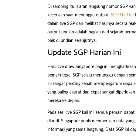
Di samping itu, siaran langsung nomor SGP y
keceriaan saat menunggu output.
SGP Hari Ini
B
dalam live SGP dan melihat hasilnya secara re
output undian adalah bagian dari sejarah perma
baik di undian selanjutnya.
Update SGP Harian Ini
Hasil live draw Singapore pagi ini menghadirka
pemain togel SGP selalu menunggu dengan sem
ini sangat penting sebab mempengaruhi siapa 
yang paling akurat dan cepat sangat diperlukan
mereka ke depan.
Pada sesi live SGP kali ini, semua pemain dapa
diundi. Singapore pools memberikan data yang 
informasi yang sama langsung. Data SGP ini da