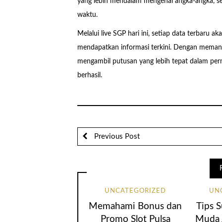
yang lebih mendalam mengenai angka-angka, se
waktu.
Melalui live SGP hari ini, setiap data terbaru
mendapatkan informasi terkini. Dengan memanfa
mengambil putusan yang lebih tepat dalam pe
berhasil.
Previous Post
UNCATEGORIZED
UN
Memahami Bonus dan
Tips 
Promo Slot Pulsa
Muda 