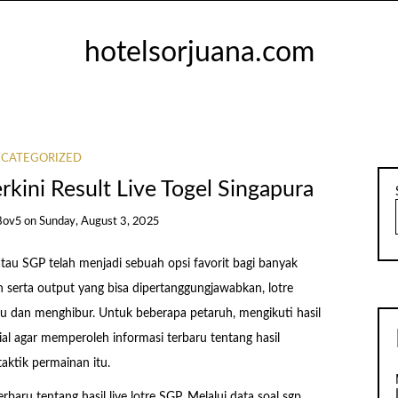
hotelsorjuana.com
CATEGORIZED
kini Result Live Togel Singapura
8ov5
on
Sunday, August 3, 2025
atau SGP telah menjadi sebuah opsi favorit bagi banyak
 serta output yang bisa dipertanggungjawabkan, lotre
 dan menghibur. Untuk beberapa petaruh, mengikuti hasil
al agar memperoleh informasi terbaru tentang hasil
aktik permainan itu.
rbaru tentang hasil live lotre SGP. Melalui data soal sgp