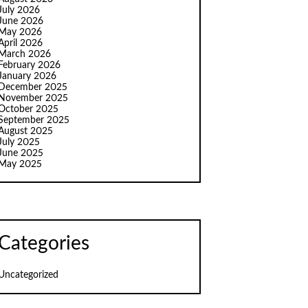
July 2026
June 2026
May 2026
April 2026
March 2026
February 2026
January 2026
December 2025
November 2025
October 2025
September 2025
August 2025
July 2025
June 2025
May 2025
Categories
Uncategorized