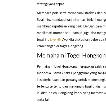
strategi yang tepat.
Membaca pola serta memahami statistik dari h
Selain itu, mendapatkan informasi terkini men
membuat keputusan yang baik. Dengan cara men
menikmati momen seru namun juga bisa menga
togel ini.
Live HK
Ayo kita diskusikan beberapa 
kemenangan di togel Hongkong.
Memahami Togel Hongkong
Permainan Togel Hongkong merupakan salah sat
Indonesia. Banyak sekali penggemar yang sanga
kesederhanaan dan peluang untuk memenangkan
tertentu tertentu dan menunggu hasil undian un
ini diatur oleh Hongkong Pools, yang memasti
serta fair.