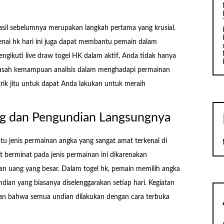
asil sebelumnya merupakan langkah pertama yang krusial.
genai hk hari ini juga dapat membantu pemain dalam
gikuti live draw togel HK dalam aktif, Anda tidak hanya
sah kemampuan analisis dalam menghadapi permainan
trik jitu untuk dapat Anda lakukan untuk meraih
 dan Pengundian Langsungnya
u jenis permainan angka yang sangat amat terkenal di
t berminat pada jenis permainan ini dikarenakan
 uang yang besar. Dalam togel hk, pemain memilih angka
dian yang biasanya diselenggarakan setiap hari. Kegiatan
kan bahwa semua undian dilakukan dengan cara terbuka