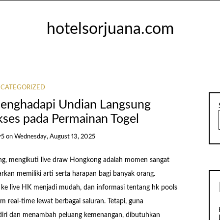
hotelsorjuana.com
CATEGORIZED
enghadapi Undian Langsung
kses pada Permainan Togel
v5
on
Wednesday, August 13, 2025
kong, mengikuti live draw Hongkong adalah momen sangat
rkan memiliki arti serta harapan bagi banyak orang.
 ke live HK menjadi mudah, dan informasi tentang hk pools
 real-time lewat berbagai saluran. Tetapi, guna
 diri dan menambah peluang kemenangan, dibutuhkan