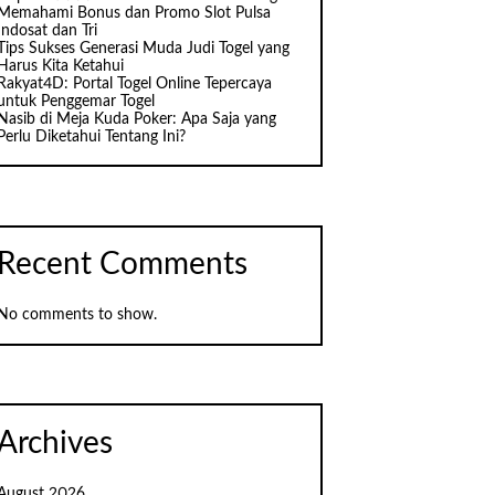
Memahami Bonus dan Promo Slot Pulsa
Indosat dan Tri
Tips Sukses Generasi Muda Judi Togel yang
Harus Kita Ketahui
Rakyat4D: Portal Togel Online Tepercaya
untuk Penggemar Togel
Nasib di Meja Kuda Poker: Apa Saja yang
Perlu Diketahui Tentang Ini?
Recent Comments
No comments to show.
Archives
August 2026