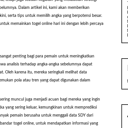
elumnya. Dalam artikel ini, kami akan memberikan
ini, serta tips untuk memilih angka yang berpotensi besar.
untuk memainkan togel online hari ini dengan lebih percaya
 sangat penting bagi para pemain untuk meningkatkan
wa analisis terhadap angka-angka sebelumnya dapat
Oleh karena itu, mereka seringkali melihat data
mukan pola atau tren yang dapat digunakan dalam
 sering muncul juga menjadi acuan bagi mereka yang ingin
ka yang sering keluar, kemungkinan untuk memprediksi
Banyak pemain berusaha untuk menggali data SDY dari
 bandar togel online, untuk mendapatkan informasi yang