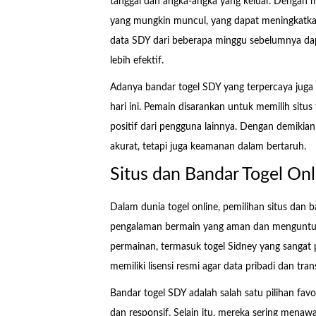
tanggal dan angka-angka yang keluar. Dengan m
yang mungkin muncul, yang dapat meningkatka
data SDY dari beberapa minggu sebelumnya d
lebih efektif.
Adanya bandar togel SDY yang terpercaya juga 
hari ini. Pemain disarankan untuk memilih situs
positif dari pengguna lainnya. Dengan demikia
akurat, tetapi juga keamanan dalam bertaruh.
Situs dan Bandar Togel Onl
Dalam dunia togel online, pemilihan situs dan
pengalaman bermain yang aman dan mengunt
permainan, termasuk togel Sidney yang sangat p
memiliki lisensi resmi agar data pribadi dan tr
Bandar togel SDY adalah salah satu pilihan fa
dan responsif. Selain itu, mereka sering mena