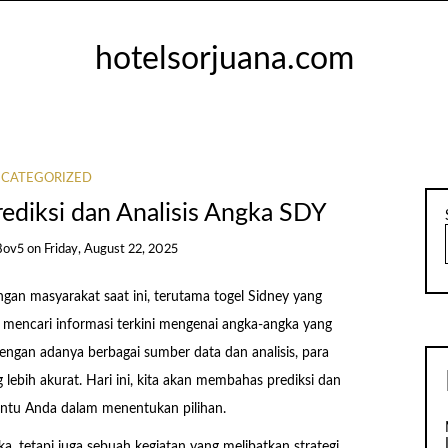
hotelsorjuana.com
CATEGORIZED
Prediksi dan Analisis Angka SDY
8ov5
on
Friday, August 22, 2025
ngan masyarakat saat ini, terutama togel Sidney yang
g mencari informasi terkini mengenai angka-angka yang
ngan adanya berbagai sumber data dan analisis, para
lebih akurat. Hari ini, kita akan membahas prediksi dan
ntu Anda dalam menentukan pilihan.
, tetapi juga sebuah kegiatan yang melibatkan strategi