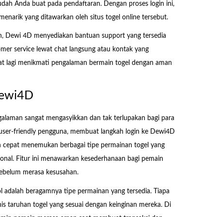
ah Anda buat pada pendaftaran. Dengan proses login ini,
enarik yang ditawarkan oleh situs togel online tersebut.
n, Dewi 4D menyediakan bantuan support yang tersedia
er service lewat chat langsung atau kontak yang
pat lagi menikmati pengalaman bermain togel dengan aman
Dewi4D
alaman sangat mengasyikkan dan tak terlupakan bagi para
 user-friendly pengguna, membuat langkah login ke Dewi4D
 cepat menemukan berbagai tipe permainan togel yang
asional. Fitur ini menawarkan kesederhanaan bagi pemain
sebelum merasa kesusahan.
adalah beragamnya tipe permainan yang tersedia. Tiapa
is taruhan togel yang sesuai dengan keinginan mereka. Di