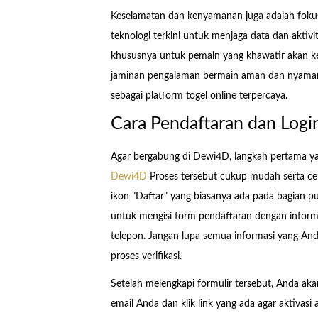
Keselamatan dan kenyamanan juga adalah fokus
teknologi terkini untuk menjaga data dan aktiv
khususnya untuk pemain yang khawatir akan 
jaminan pengalaman bermain aman dan nyaman
sebagai platform togel online terpercaya.
Cara Pendaftaran dan Logi
Agar bergabung di Dewi4D, langkah pertama ya
Dewi4D
Proses tersebut cukup mudah serta ce
ikon "Daftar" yang biasanya ada pada bagian 
untuk mengisi form pendaftaran dengan informas
telepon. Jangan lupa semua informasi yang And
proses verifikasi.
Setelah melengkapi formulir tersebut, Anda ak
email Anda dan klik link yang ada agar aktivasi