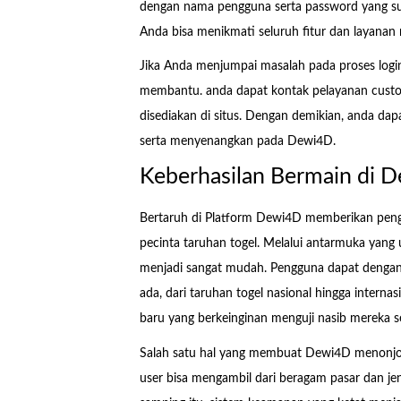
dengan nama pengguna serta password yang sud
Anda bisa menikmati seluruh fitur dan layanan m
Jika Anda menjumpai masalah pada proses logi
membantu. anda dapat kontak pelayanan custom
disediakan di situs. Dengan demikian, anda da
serta menyenangkan pada Dewi4D.
Keberhasilan Bermain di 
Bertaruh di Platform Dewi4D memberikan peng
pecinta taruhan togel. Melalui antarmuka yang
menjadi sangat mudah. Pengguna dapat dengan
ada, dari taruhan togel nasional hingga intern
baru yang berkeinginan menguji nasib mereka 
Salah satu hal yang membuat Dewi4D menonjol 
user bisa mengambil dari beragam pasar dan jen