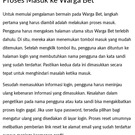
Proses Masuk ke Warga Bet
Untuk memulai pengalaman bermain pada Warga Bet, langkah
pertama yang harus diambil adalah melakukan proses masuk.
Pengguna harus mengakses halaman utama situs Warga Bet terlebih
dahulu. Di situ, mereka akan menemukan tombol masuk yang mudah
ditemukan. Setelah mengklik tombol itu, pengguna akan dituntun ke
halaman login yang membutuhkan nama pengguna dan kata sandi
yang sudah terdaftar. Pastikan kedua data ini dimasukkan secara
tepat untuk menghindari masalah ketika masuk.
Sesudah memasukkan informasi login, pengguna harus meninjau
ulang kebenaran informasi yang dimasukkan. Kesalahan dalam
pengetikan pada nama pengguna atau kata sandi bisa mengakibatkan
proses login gagal. Jika user lupa password, tersedia pilihan bagi
mengatur ulang yang disediakan di layar login. Proses reset umumnya
melibatkan pemberian link reset ke alamat email yang sudah terdaftar