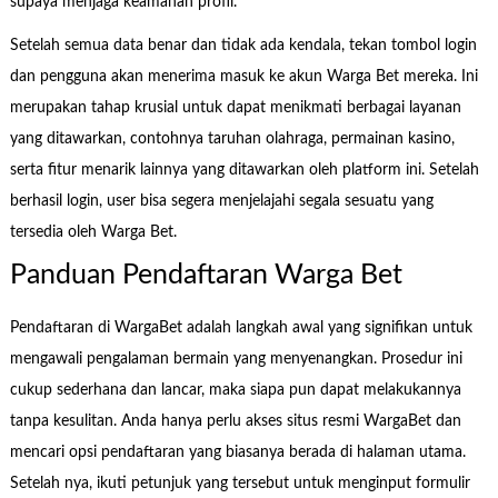
supaya menjaga keamanan profil.
Setelah semua data benar dan tidak ada kendala, tekan tombol login
dan pengguna akan menerima masuk ke akun Warga Bet mereka. Ini
merupakan tahap krusial untuk dapat menikmati berbagai layanan
yang ditawarkan, contohnya taruhan olahraga, permainan kasino,
serta fitur menarik lainnya yang ditawarkan oleh platform ini. Setelah
berhasil login, user bisa segera menjelajahi segala sesuatu yang
tersedia oleh Warga Bet.
Panduan Pendaftaran Warga Bet
Pendaftaran di WargaBet adalah langkah awal yang signifikan untuk
mengawali pengalaman bermain yang menyenangkan. Prosedur ini
cukup sederhana dan lancar, maka siapa pun dapat melakukannya
tanpa kesulitan. Anda hanya perlu akses situs resmi WargaBet dan
mencari opsi pendaftaran yang biasanya berada di halaman utama.
Setelah nya, ikuti petunjuk yang tersebut untuk menginput formulir