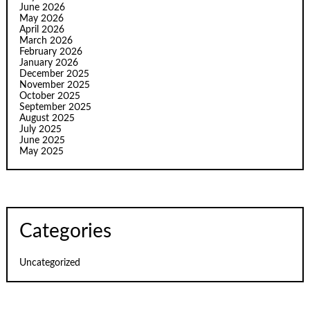
June 2026
May 2026
April 2026
March 2026
February 2026
January 2026
December 2025
November 2025
October 2025
September 2025
August 2025
July 2025
June 2025
May 2025
Categories
Uncategorized