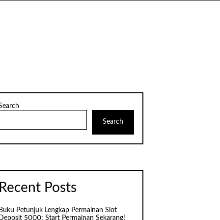
Search
Search
Recent Posts
Buku Petunjuk Lengkap Permainan Slot
Deposit 5000: Start Permainan Sekarang!