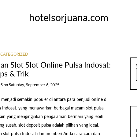
hotelsorjuana.com
CATEGORIZED
n Slot Slot Online Pulsa Indosat:
ps & Trik
v5
on
Saturday, September 6, 2025
 menjadi semakin populer di antara para penjudi online di
ah Indosat, yang menawarkan berbagai macam slot pulsa
ain yang menginginkan pengalaman bermain yang lebih
g susah, slot deposit pulsa adalah pilihan yang ideal.
nia slot pulsa Indosat dan memberi Anda cara-cara dan