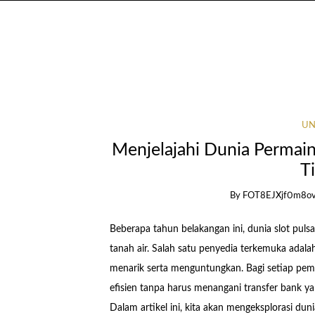
UN
Menjelajahi Dunia Permaina
Ti
By
FOT8EJXjf0m8o
Beberapa tahun belakangan ini, dunia slot pulsa
tanah air. Salah satu penyedia terkemuka adal
menarik serta menguntungkan. Bagi setiap pem
efisien tanpa harus menangani transfer bank yan
Dalam artikel ini, kita akan mengeksplorasi du