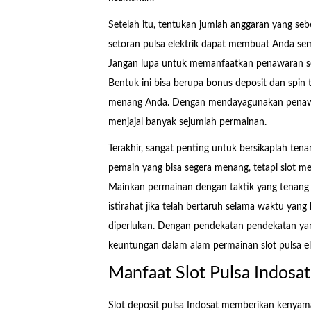
Setelah itu, tentukan jumlah anggaran yang s
setoran pulsa elektrik dapat membuat Anda se
Jangan lupa untuk memanfaatkan penawaran sert
Bentuk ini bisa berupa bonus deposit dan spin
menang Anda. Dengan mendayagunakan penawara
menjajal banyak sejumlah permainan.
Terakhir, sangat penting untuk bersikaplah tena
pemain yang bisa segera menang, tetapi slot 
Mainkan permainan dengan taktik yang tenang 
istirahat jika telah bertaruh selama waktu yang
diperlukan. Dengan pendekatan pendekatan yang 
keuntungan dalam alam permainan slot pulsa ele
Manfaat Slot Pulsa Indosat
Slot deposit pulsa Indosat memberikan kenyam