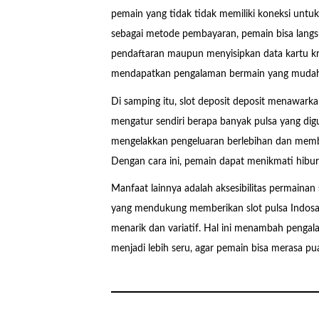
pemain yang tidak tidak memiliki koneksi unt
sebagai metode pembayaran, pemain bisa langs
pendaftaran maupun menyisipkan data kartu kre
mendapatkan pengalaman bermain yang mudah
Di samping itu, slot deposit deposit menawar
mengatur sendiri berapa banyak pulsa yang d
mengelakkan pengeluaran berlebihan dan membe
Dengan cara ini, pemain dapat menikmati hibur
Manfaat lainnya adalah aksesibilitas permainan
yang mendukung memberikan slot pulsa Indosa
menarik dan variatif. Hal ini menambah penga
menjadi lebih seru, agar pemain bisa merasa pua