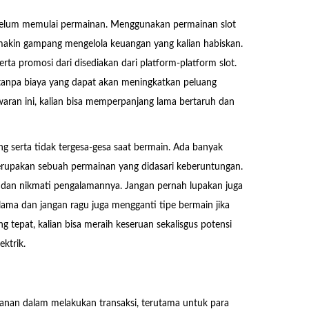
ebelum memulai permainan. Menggunakan permainan slot
makin gampang mengelola keuangan yang kalian habiskan.
a promosi dari disediakan dari platform-platform slot.
 tanpa biaya yang dapat akan meningkatkan peluang
n ini, kalian bisa memperpanjang lama bertaruh dan
ng serta tidak tergesa-gesa saat bermain. Ada banyak
merupakan sebuah permainan yang didasari keberuntungan.
dan nikmati pengalamannya. Jangan pernah lupakan juga
 lama dan jangan ragu juga mengganti tipe bermain jika
tepat, kalian bisa meraih keseruan sekalisgus potensi
ktrik.
anan dalam melakukan transaksi, terutama untuk para