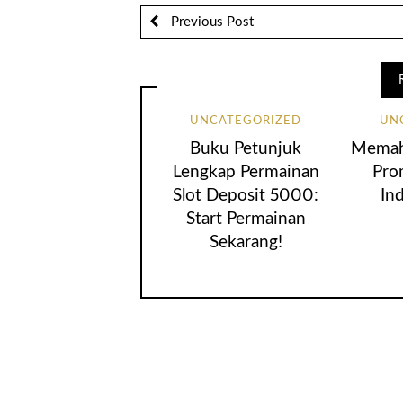
Previous Post
UNCATEGORIZED
UN
Buku Petunjuk
Memah
Lengkap Permainan
Pro
Slot Deposit 5000:
Ind
Start Permainan
Sekarang!