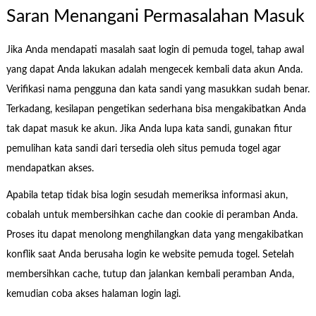
Saran Menangani Permasalahan Masuk
Jika Anda mendapati masalah saat login di pemuda togel, tahap awal
yang dapat Anda lakukan adalah mengecek kembali data akun Anda.
Verifikasi nama pengguna dan kata sandi yang masukkan sudah benar.
Terkadang, kesilapan pengetikan sederhana bisa mengakibatkan Anda
tak dapat masuk ke akun. Jika Anda lupa kata sandi, gunakan fitur
pemulihan kata sandi dari tersedia oleh situs pemuda togel agar
mendapatkan akses.
Apabila tetap tidak bisa login sesudah memeriksa informasi akun,
cobalah untuk membersihkan cache dan cookie di peramban Anda.
Proses itu dapat menolong menghilangkan data yang mengakibatkan
konflik saat Anda berusaha login ke website pemuda togel. Setelah
membersihkan cache, tutup dan jalankan kembali peramban Anda,
kemudian coba akses halaman login lagi.