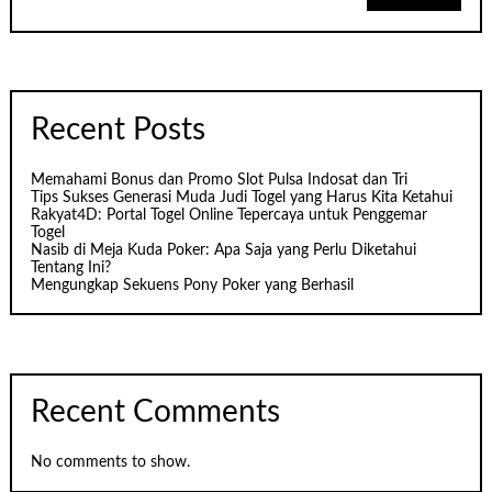
Recent Posts
Memahami Bonus dan Promo Slot Pulsa Indosat dan Tri
Tips Sukses Generasi Muda Judi Togel yang Harus Kita Ketahui
Rakyat4D: Portal Togel Online Tepercaya untuk Penggemar
Togel
Nasib di Meja Kuda Poker: Apa Saja yang Perlu Diketahui
Tentang Ini?
Mengungkap Sekuens Pony Poker yang Berhasil
Recent Comments
No comments to show.