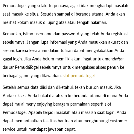
PemudaTogel yang selalu terpercaya, agar tidak menghadapi masalah
saat masuk ke situs. Sesudah sampai di beranda utama, Anda akan
melihat kolom masuk di ujung atas atau tengah halaman.
Kemudian, isikan username dan password yang telah Anda registrasi
sebelumnya. Jangan lupa informasi yang Anda masukkan akurat dan
sesuai, karena kesalahan dalam tulisan dapat mengakibatkan Anda
gagal login. Jika Anda belum memiliki akun, ingat untuk mendaftar
daftar PemudaTogel sebelumnya untuk mengakses akses penuh ke
berbagai game yang ditawarkan.
slot pemudatogel
Setelah semua data diisi dan diketahui, tekan button masuk. Jika
Anda sukses, Anda bakal diarahkan ke beranda utama di mana Anda
dapat mulai meny enjoying beragam permainan seperti slot
PemudaTogel. Apabila terjadi masalah atau masalah saat login, Anda
dapat memanfaatkan fasilitas bantuan atau menghubungi customer
service untuk mendapat jawaban cepat.