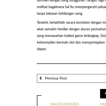
bermain dengan uang sungguhan. Jangan ragu 
melihat bagaimana hal itu mempengaruhi peluan
tanpa tekanan kehilangan uang.
Terakhir, berlatihlah secara konsisten dengan
akan semakin familiar dengan aturan permainan 
yang menawarkan koleksi game terlengkap. Den
keterampilan bermain slot dan mempersiapkan d
depan.
Previous Post
UNCATEGORIZED
UN