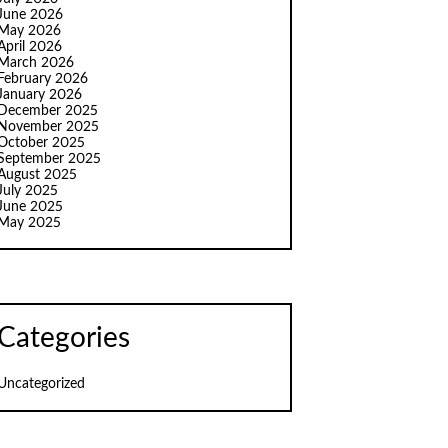
June 2026
May 2026
April 2026
March 2026
February 2026
January 2026
December 2025
November 2025
October 2025
September 2025
August 2025
July 2025
June 2025
May 2025
Categories
Uncategorized