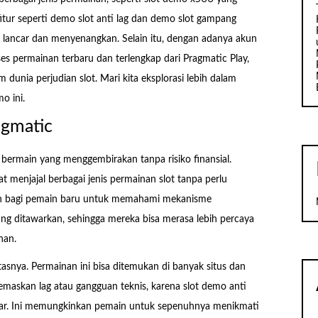
tur seperti demo slot anti lag dan demo slot gampang
ancar dan menyenangkan. Selain itu, dengan adanya akun
 permainan terbaru dan terlengkap dari Pragmatic Play,
 dunia perjudian slot. Mari kita eksplorasi lebih dalam
o ini.
agmatic
ermain yang menggembirakan tanpa risiko finansial.
enjajal berbagai jenis permainan slot tanpa perlu
an bagi pemain baru untuk memahami mekanisme
ang ditawarkan, sehingga mereka bisa merasa lebih percaya
han.
itasnya. Permainan ini bisa ditemukan di banyak situs dan
cemaskan lag atau gangguan teknis, karena slot demo anti
ar. Ini memungkinkan pemain untuk sepenuhnya menikmati