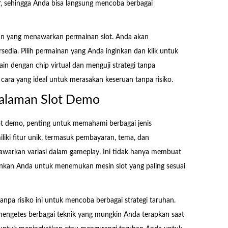
 sehingga Anda bisa langsung mencoba berbagai
ian yang menawarkan permainan slot. Anda akan
sedia. Pilih permainan yang Anda inginkan dan klik untuk
 dengan chip virtual dan menguji strategi tanpa
ara yang ideal untuk merasakan keseruan tanpa risiko.
alaman Slot Demo
 demo, penting untuk memahami berbagai jenis
liki fitur unik, termasuk pembayaran, tema, dan
awarkan variasi dalam gameplay. Ini tidak hanya membuat
inkan Anda untuk menemukan mesin slot yang paling sesuai
npa risiko ini untuk mencoba berbagai strategi taruhan.
ngetes berbagai teknik yang mungkin Anda terapkan saat