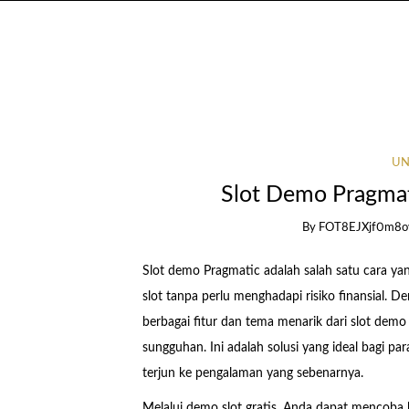
UN
Slot Demo Pragmat
By
FOT8EJXjf0m8o
Slot demo Pragmatic adalah salah satu cara y
slot tanpa perlu menghadapi risiko finansial. 
berbagai fitur dan tema menarik dari slot de
sungguhan. Ini adalah solusi yang ideal bagi 
terjun ke pengalaman yang sebenarnya.
Melalui demo slot gratis, Anda dapat mencoba 