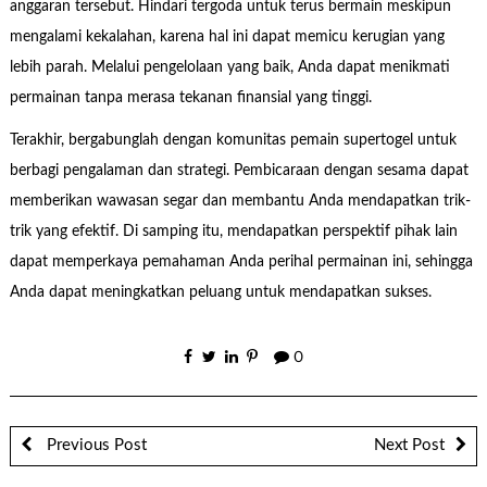
anggaran tersebut. Hindari tergoda untuk terus bermain meskipun
mengalami kekalahan, karena hal ini dapat memicu kerugian yang
lebih parah. Melalui pengelolaan yang baik, Anda dapat menikmati
permainan tanpa merasa tekanan finansial yang tinggi.
Terakhir, bergabunglah dengan komunitas pemain supertogel untuk
berbagi pengalaman dan strategi. Pembicaraan dengan sesama dapat
memberikan wawasan segar dan membantu Anda mendapatkan trik-
trik yang efektif. Di samping itu, mendapatkan perspektif pihak lain
dapat memperkaya pemahaman Anda perihal permainan ini, sehingga
Anda dapat meningkatkan peluang untuk mendapatkan sukses.
0
Previous Post
Next Post