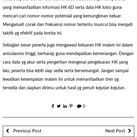
yang memanfaatkan informasi HK 6D serta data HK lotto guna
mencari-cari nomor-nomor potensial yang kemungkinan keluar.
Mengamati corak dan frekuensi nomor tertentu muncul bisa menjadi
taktik yg efektif pada lomba ini.
Sebagian besar peserta juga mengawasi keluaran HK malam ini dalam
antusiasme tinggi, berharap guna mendapatkan kemenangan. Dengan
cara data yg akur serta pengertian mengenai pengeluaran HK yang
lalu, peserta bisa lebih siap sedia serta bersemangat. Jangan sampai
lewatkan kesempatan malam ini untuk memanfaatkan tren yg
tersedia dan siapkan dirimu untuk hasil yg penuh kejutan kejutan.
0
Previous Post
Next Post