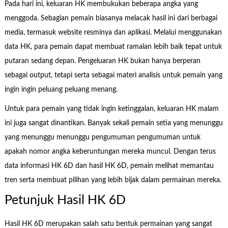
Pada hari ini, keluaran HK membukukan beberapa angka yang
menggoda. Sebagian pemain biasanya melacak hasil ini dari berbagai
media, termasuk website resminya dan aplikasi. Melalui menggunakan
data HK, para pemain dapat membuat ramalan lebih baik tepat untuk
putaran sedang depan. Pengeluaran HK bukan hanya berperan
sebagai output, tetapi serta sebagai materi analisis untuk pemain yang
ingin ingin peluang peluang menang.
Untuk para pemain yang tidak ingin ketinggalan, keluaran HK malam
ini juga sangat dinantikan. Banyak sekali pemain setia yang menunggu
yang menunggu menunggu pengumuman pengumuman untuk
apakah nomor angka keberuntungan mereka muncul. Dengan terus
data informasi HK 6D dan hasil HK 6D, pemain melihat memantau
tren serta membuat pilihan yang lebih bijak dalam permainan mereka.
Petunjuk Hasil HK 6D
Hasil HK 6D merupakan salah satu bentuk permainan yang sangat