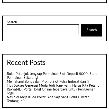
Search
Search
Recent Posts
Buku Petunjuk Lengkap Permainan Slot Deposit 5000: Start
Permainan Sekarang!
Memahami Bonus dan Promo Slot Pulsa Indosat dan Tri
Tips Sukses Generasi Muda Judi Togel yang Harus Kita Ketahui
Rakyat4D: Portal Togel Online Tepercaya untuk Penggemar
Togel
Nasib di Meja Kuda Poker: Apa Saja yang Perlu Diketahui
Tentang Ini?