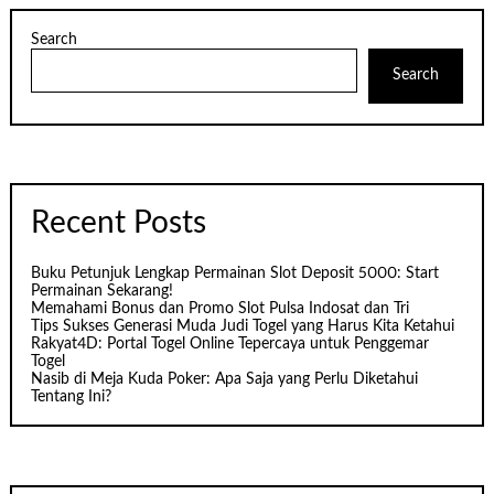
Search
Search
Recent Posts
Buku Petunjuk Lengkap Permainan Slot Deposit 5000: Start
Permainan Sekarang!
Memahami Bonus dan Promo Slot Pulsa Indosat dan Tri
Tips Sukses Generasi Muda Judi Togel yang Harus Kita Ketahui
Rakyat4D: Portal Togel Online Tepercaya untuk Penggemar
Togel
Nasib di Meja Kuda Poker: Apa Saja yang Perlu Diketahui
Tentang Ini?