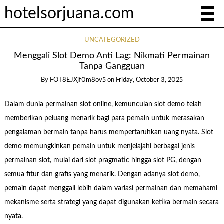
hotelsorjuana.com
UNCATEGORIZED
Menggali Slot Demo Anti Lag: Nikmati Permainan
Tanpa Gangguan
By
FOT8EJXjf0m8ov5
on
Friday, October 3, 2025
Dalam dunia permainan slot online, kemunculan slot demo telah
memberikan peluang menarik bagi para pemain untuk merasakan
pengalaman bermain tanpa harus mempertaruhkan uang nyata. Slot
demo memungkinkan pemain untuk menjelajahi berbagai jenis
permainan slot, mulai dari slot pragmatic hingga slot PG, dengan
semua fitur dan grafis yang menarik. Dengan adanya slot demo,
pemain dapat menggali lebih dalam variasi permainan dan memahami
mekanisme serta strategi yang dapat digunakan ketika bermain secara
nyata.