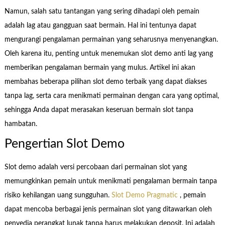
Namun, salah satu tantangan yang sering dihadapi oleh pemain
adalah lag atau gangguan saat bermain. Hal ini tentunya dapat
mengurangi pengalaman permainan yang seharusnya menyenangkan.
Oleh karena itu, penting untuk menemukan slot demo anti lag yang
memberikan pengalaman bermain yang mulus. Artikel ini akan
membahas beberapa pilihan slot demo terbaik yang dapat diakses
tanpa lag, serta cara menikmati permainan dengan cara yang optimal,
sehingga Anda dapat merasakan keseruan bermain slot tanpa
hambatan.
Pengertian Slot Demo
Slot demo adalah versi percobaan dari permainan slot yang
memungkinkan pemain untuk menikmati pengalaman bermain tanpa
risiko kehilangan uang sungguhan.
Slot Demo Pragmatic
, pemain
dapat mencoba berbagai jenis permainan slot yang ditawarkan oleh
penyedia perangkat lunak tanpa harus melakukan deposit. Ini adalah