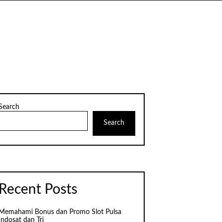
Search
Search
Recent Posts
Memahami Bonus dan Promo Slot Pulsa
Indosat dan Tri