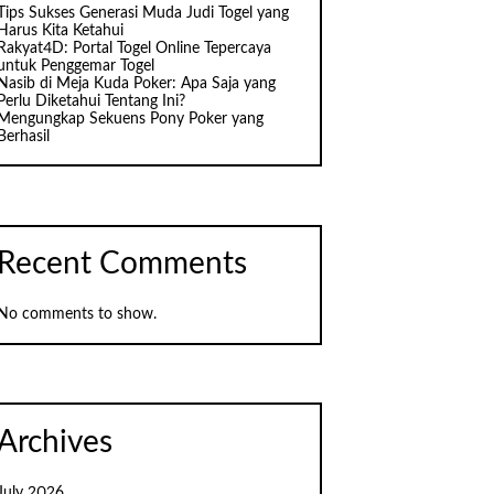
Tips Sukses Generasi Muda Judi Togel yang
Harus Kita Ketahui
Rakyat4D: Portal Togel Online Tepercaya
untuk Penggemar Togel
Nasib di Meja Kuda Poker: Apa Saja yang
Perlu Diketahui Tentang Ini?
Mengungkap Sekuens Pony Poker yang
Berhasil
Recent Comments
No comments to show.
Archives
July 2026