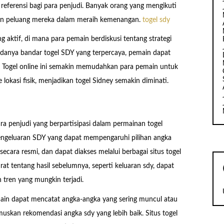
 referensi bagi para penjudi. Banyak orang yang mengikuti
an peluang mereka dalam meraih kemenangan.
togel sdy
g aktif, di mana para pemain berdiskusi tentang strategi
danya bandar togel SDY yang terpercaya, pemain dapat
 Togel online ini semakin memudahkan para pemain untuk
 lokasi fisik, menjadikan togel Sidney semakin diminati.
a penjudi yang berpartisipasi dalam permainan togel
pengeluaran SDY yang dapat mempengaruhi pilihan angka
ara resmi, dan dapat diakses melalui berbagai situs togel
rat tentang hasil sebelumnya, seperti keluaran sdy, dapat
tren yang mungkin terjadi.
main dapat mencatat angka-angka yang sering muncul atau
muskan rekomendasi angka sdy yang lebih baik. Situs togel