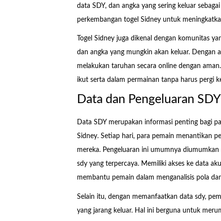
data SDY, dan angka yang sering keluar sebagai
perkembangan togel Sidney untuk meningkatk
Togel Sidney juga dikenal dengan komunitas yan
dan angka yang mungkin akan keluar. Dengan a
melakukan taruhan secara online dengan aman.
ikut serta dalam permainan tanpa harus pergi ke
Data dan Pengeluaran SDY
Data SDY merupakan informasi penting bagi par
Sidney. Setiap hari, para pemain menantikan 
mereka. Pengeluaran ini umumnya diumumkan sec
sdy yang terpercaya. Memiliki akses ke data aku
membantu pemain dalam menganalisis pola dan 
Selain itu, dengan memanfaatkan data sdy, pe
yang jarang keluar. Hal ini berguna untuk meru