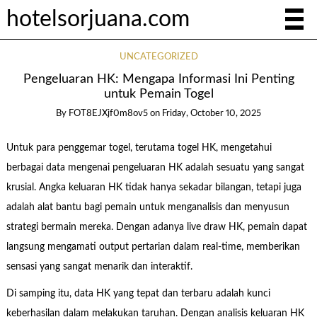
hotelsorjuana.com
UNCATEGORIZED
Pengeluaran HK: Mengapa Informasi Ini Penting
untuk Pemain Togel
By
FOT8EJXjf0m8ov5
on
Friday, October 10, 2025
Untuk para penggemar togel, terutama togel HK, mengetahui
berbagai data mengenai pengeluaran HK adalah sesuatu yang sangat
krusial. Angka keluaran HK tidak hanya sekadar bilangan, tetapi juga
adalah alat bantu bagi pemain untuk menganalisis dan menyusun
strategi bermain mereka. Dengan adanya live draw HK, pemain dapat
langsung mengamati output pertarian dalam real-time, memberikan
sensasi yang sangat menarik dan interaktif.
Di samping itu, data HK yang tepat dan terbaru adalah kunci
keberhasilan dalam melakukan taruhan. Dengan analisis keluaran HK