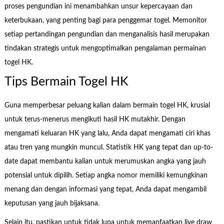
proses pengundian ini menambahkan unsur kepercayaan dan
keterbukaan, yang penting bagi para penggemar togel. Memonitor
setiap pertandingan pengundian dan menganalisis hasil merupakan
tindakan strategis untuk mengoptimalkan pengalaman permainan
togel HK.
Tips Bermain Togel HK
Guna memperbesar peluang kalian dalam bermain togel HK, krusial
untuk terus-menerus mengikuti hasil HK mutakhir. Dengan
mengamati keluaran HK yang lalu, Anda dapat mengamati ciri khas
atau tren yang mungkin muncul. Statistik HK yang tepat dan up-to-
date dapat membantu kalian untuk merumuskan angka yang jauh
potensial untuk dipilih. Setiap angka nomor memiliki kemungkinan
menang dan dengan informasi yang tepat, Anda dapat mengambil
keputusan yang jauh bijaksana.
Selain itu, pastikan untuk tidak lupa untuk memanfaatkan live draw