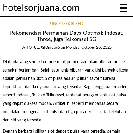
hotelsorjuana.com
UNCATEGORIZED
Rekomendasi Permainan Daya Optimal: Indosat,
Three, juga Telkomsel 5G
By
FOT8EJXjf0m8ov5
on
Monday, October 20, 2025
Di dunia yang semakin modern ini, permintaan akan hiburan online
semakin bertambah. Salah satu jenis hiburan yang kini banyak dikenal
adalah permainan slot. Slot pulsa adalah pilihan favorit karena
kepraktisan dan kenyamanan yang tersedia. Bagi pengguna provider
seperti Indosat, Tri, dan Telkomsel, terdapat beragam jenis slot pulsa
yang dapat diakses mudah. Artikel ini seperti membahas secara
mendalam mengenai slot pulsa dari tiga provider ini, serta kelebihan
dan ciri yang tersedia.
Dengan berbagai pilihan slot deposit pulsa yang tersedia, pemain