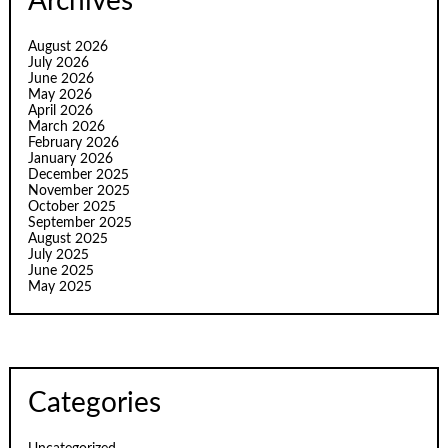
Archives
August 2026
July 2026
June 2026
May 2026
April 2026
March 2026
February 2026
January 2026
December 2025
November 2025
October 2025
September 2025
August 2025
July 2025
June 2025
May 2025
Categories