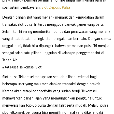
praktis untuk bermain permainan online tanpa memikirkan banyak
soal sistem pembayaran.
Slot Deposit Pulsa
Dengan pilihan slot yang menarik menarik dan kemudahan dalam
transaksi, slot pulsa Tri terus menggoda banyak gamer yang baru.
Selain itu, Tri sering memberikan bonus dan penawaran yang menarik
yang dapat dapat meningkatkan pengalaman bermain. Dengan semua
unggulan ini, tidak bisa dipungkiri bahwa permainan pulsa Tri menjadi
sebagai salah satu pilihan unggulan di kalangan penggemar slot di
Tanah Air.
### Pulsa Telkomsel Slot
Slot pulsa Telkomsel merupakan sebuah pilihan terkenal bagi
beberapa user yang mau menjalankan transaksi dengan praktis.
Karena akan tetapi connectivity yang sudah teruji, Telkomsel
menawarkan pilihan jajan yang memungkinkan pengguna untuk
menyelesaikan top-up pulsa dengan kilat serta mudah. Melalui pulsa
slot Telkomsel, pengguna bisa memilih nominal yang dikehendaki