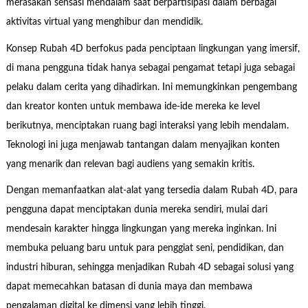
merasakan sensasi mendalam saat berpartisipasi dalam berbagai
aktivitas virtual yang menghibur dan mendidik.
Konsep Rubah 4D berfokus pada penciptaan lingkungan yang imersif,
di mana pengguna tidak hanya sebagai pengamat tetapi juga sebagai
pelaku dalam cerita yang dihadirkan. Ini memungkinkan pengembang
dan kreator konten untuk membawa ide-ide mereka ke level
berikutnya, menciptakan ruang bagi interaksi yang lebih mendalam.
Teknologi ini juga menjawab tantangan dalam menyajikan konten
yang menarik dan relevan bagi audiens yang semakin kritis.
Dengan memanfaatkan alat-alat yang tersedia dalam Rubah 4D, para
pengguna dapat menciptakan dunia mereka sendiri, mulai dari
mendesain karakter hingga lingkungan yang mereka inginkan. Ini
membuka peluang baru untuk para penggiat seni, pendidikan, dan
industri hiburan, sehingga menjadikan Rubah 4D sebagai solusi yang
dapat memecahkan batasan di dunia maya dan membawa
pengalaman digital ke dimensi yang lebih tinggi.