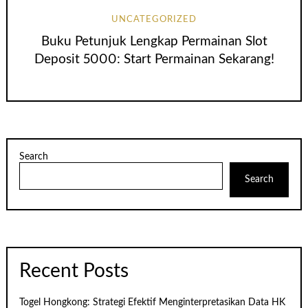
UNCATEGORIZED
Buku Petunjuk Lengkap Permainan Slot
Deposit 5000: Start Permainan Sekarang!
Search
Search
Recent Posts
Togel Hongkong: Strategi Efektif Menginterpretasikan Data HK