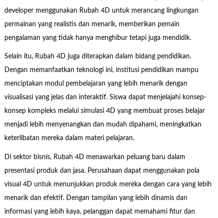
developer menggunakan Rubah 4D untuk merancang lingkungan
permainan yang realistis dan menarik, memberikan pemain
pengalaman yang tidak hanya menghibur tetapi juga mendidik.
Selain itu, Rubah 4D juga diterapkan dalam bidang pendidikan.
Dengan memanfaatkan teknologi ini, institusi pendidikan mampu
menciptakan modul pembelajaran yang lebih menarik dengan
visualisasi yang jelas dan interaktif. Siswa dapat menjelajahi konsep-
konsep kompleks melalui simulasi 4D yang membuat proses belajar
menjadi lebih menyenangkan dan mudah dipahami, meningkatkan
keterlibatan mereka dalam materi pelajaran.
Di sektor bisnis, Rubah 4D menawarkan peluang baru dalam
presentasi produk dan jasa. Perusahaan dapat menggunakan pola
visual 4D untuk menunjukkan produk mereka dengan cara yang lebih
menarik dan efektif. Dengan tampilan yang lebih dinamis dan
informasi yang lebih kaya, pelanggan dapat memahami fitur dan