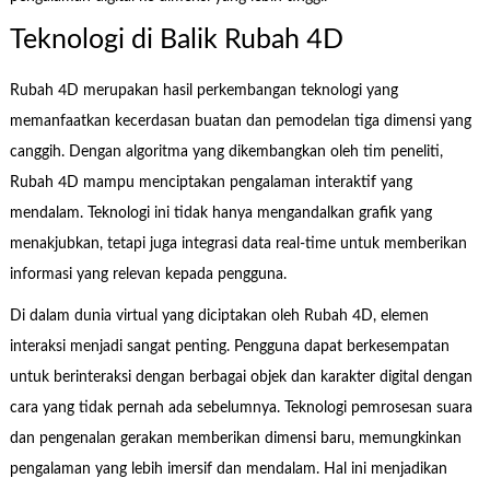
Teknologi di Balik Rubah 4D
Rubah 4D merupakan hasil perkembangan teknologi yang
memanfaatkan kecerdasan buatan dan pemodelan tiga dimensi yang
canggih. Dengan algoritma yang dikembangkan oleh tim peneliti,
Rubah 4D mampu menciptakan pengalaman interaktif yang
mendalam. Teknologi ini tidak hanya mengandalkan grafik yang
menakjubkan, tetapi juga integrasi data real-time untuk memberikan
informasi yang relevan kepada pengguna.
Di dalam dunia virtual yang diciptakan oleh Rubah 4D, elemen
interaksi menjadi sangat penting. Pengguna dapat berkesempatan
untuk berinteraksi dengan berbagai objek dan karakter digital dengan
cara yang tidak pernah ada sebelumnya. Teknologi pemrosesan suara
dan pengenalan gerakan memberikan dimensi baru, memungkinkan
pengalaman yang lebih imersif dan mendalam. Hal ini menjadikan