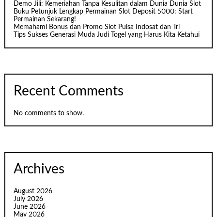
Demo Jili: Kemeriahan Tanpa Kesulitan dalam Dunia Dunia Slot
Buku Petunjuk Lengkap Permainan Slot Deposit 5000: Start
Permainan Sekarang!
Memahami Bonus dan Promo Slot Pulsa Indosat dan Tri
Tips Sukses Generasi Muda Judi Togel yang Harus Kita Ketahui
Recent Comments
No comments to show.
Archives
August 2026
July 2026
June 2026
May 2026