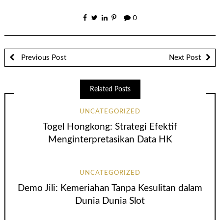
0
Previous Post
Next Post
Related Posts
UNCATEGORIZED
Togel Hongkong: Strategi Efektif
Menginterpretasikan Data HK
UNCATEGORIZED
Demo Jili: Kemeriahan Tanpa Kesulitan dalam
Dunia Dunia Slot