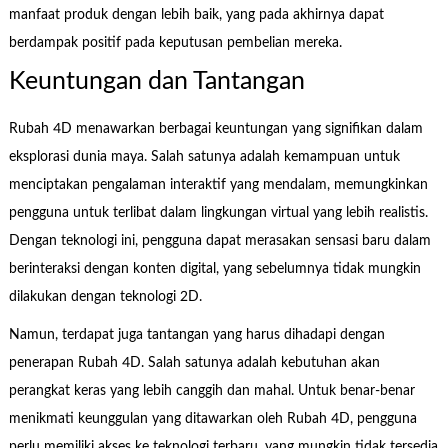
manfaat produk dengan lebih baik, yang pada akhirnya dapat
berdampak positif pada keputusan pembelian mereka.
Keuntungan dan Tantangan
Rubah 4D menawarkan berbagai keuntungan yang signifikan dalam
eksplorasi dunia maya. Salah satunya adalah kemampuan untuk
menciptakan pengalaman interaktif yang mendalam, memungkinkan
pengguna untuk terlibat dalam lingkungan virtual yang lebih realistis.
Dengan teknologi ini, pengguna dapat merasakan sensasi baru dalam
berinteraksi dengan konten digital, yang sebelumnya tidak mungkin
dilakukan dengan teknologi 2D.
Namun, terdapat juga tantangan yang harus dihadapi dengan
penerapan Rubah 4D. Salah satunya adalah kebutuhan akan
perangkat keras yang lebih canggih dan mahal. Untuk benar-benar
menikmati keunggulan yang ditawarkan oleh Rubah 4D, pengguna
perlu memiliki akses ke teknologi terbaru, yang mungkin tidak tersedia