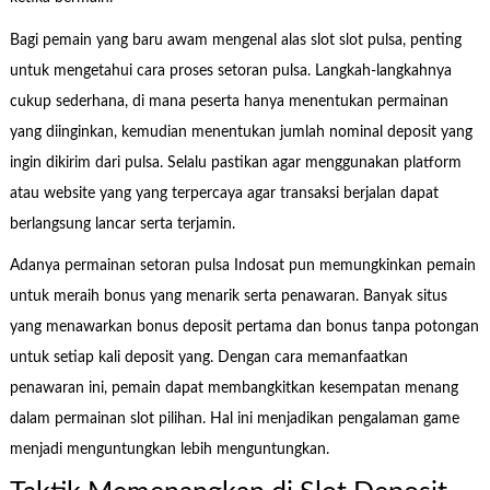
Bagi pemain yang baru awam mengenal alas slot slot pulsa, penting
untuk mengetahui cara proses setoran pulsa. Langkah-langkahnya
cukup sederhana, di mana peserta hanya menentukan permainan
yang diinginkan, kemudian menentukan jumlah nominal deposit yang
ingin dikirim dari pulsa. Selalu pastikan agar menggunakan platform
atau website yang yang terpercaya agar transaksi berjalan dapat
berlangsung lancar serta terjamin.
Adanya permainan setoran pulsa Indosat pun memungkinkan pemain
untuk meraih bonus yang menarik serta penawaran. Banyak situs
yang menawarkan bonus deposit pertama dan bonus tanpa potongan
untuk setiap kali deposit yang. Dengan cara memanfaatkan
penawaran ini, pemain dapat membangkitkan kesempatan menang
dalam permainan slot pilihan. Hal ini menjadikan pengalaman game
menjadi menguntungkan lebih menguntungkan.