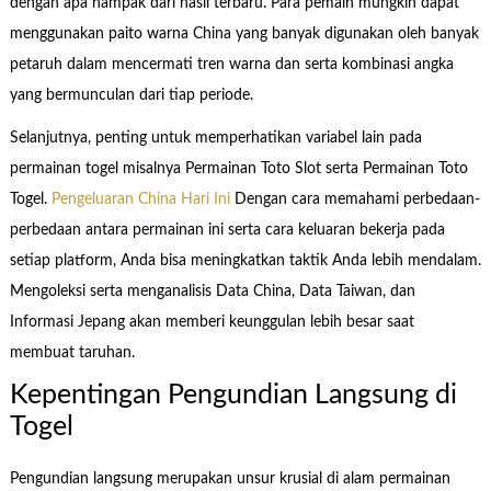
dengan apa nampak dari hasil terbaru. Para pemain mungkin dapat
menggunakan paito warna China yang banyak digunakan oleh banyak
petaruh dalam mencermati tren warna dan serta kombinasi angka
yang bermunculan dari tiap periode.
Selanjutnya, penting untuk memperhatikan variabel lain pada
permainan togel misalnya Permainan Toto Slot serta Permainan Toto
Togel.
Pengeluaran China Hari Ini
Dengan cara memahami perbedaan-
perbedaan antara permainan ini serta cara keluaran bekerja pada
setiap platform, Anda bisa meningkatkan taktik Anda lebih mendalam.
Mengoleksi serta menganalisis Data China, Data Taiwan, dan
Informasi Jepang akan memberi keunggulan lebih besar saat
membuat taruhan.
Kepentingan Pengundian Langsung di
Togel
Pengundian langsung merupakan unsur krusial di alam permainan