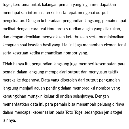
togel, terutama untuk kalangan pemain yang ingin mendapatkan
mendapatkan informasi terkini serta tepat mengenai output
pengeluaran. Dengan keberadaan pengundian langsung, pemain dapat
melihat dengan cara real-time proses undian angka yang dilakukan,
dan dengan demikian menyediakan keterbukaan serta meminimalkan
keraguan soal keaslian hasil yang. Hal ini juga menambah elemen tensi
serta keseruan ketika menantikan nombor yang.
Tidak hanya itu, pengundian langsung juga memberi kesempatan para
pemain dalam langsung mempelajari output dan menyusun taktik
mereka ke depannya. Data yang diperoleh dari output pengundian
langsung menjadi acuan penting dalam memprediksi nombor yang
kemungkinan mungkin keluar di undian selanjutnya. Dengan
memanfaatkan data ini, para pemain bisa menambah peluang dirinya
dalam mencapai keberhasilan pada Toto Togel sedangkan jenis togel
lainnya.