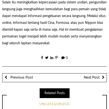
Selain itu meningkatkan kepercayaan pada sistem undian, pengundian
langsung juga menghadirkan kemudahan bagi para pemain yang tidak
dapat mendapat informasi pengeluaran secara langsung. Melalui situs
online, informasi tentang hasil Cina, Formosa, atau pun Nippon bisa
diambil kapan saja serta di mana saja. Hal ini membuat pengalaman
permainan togel menjadi lebih mudah mudah serta menyenangkan
bagi seluruh lapisan masyarakat.
0
Previous Post
Next Post
Related Posts
UNCATEGORIZED