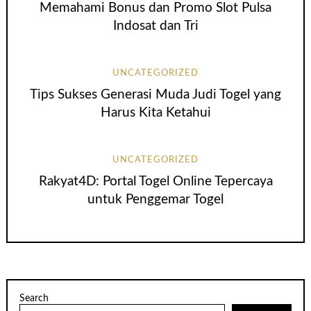
Memahami Bonus dan Promo Slot Pulsa
Indosat dan Tri
UNCATEGORIZED
Tips Sukses Generasi Muda Judi Togel yang
Harus Kita Ketahui
UNCATEGORIZED
Rakyat4D: Portal Togel Online Tepercaya
untuk Penggemar Togel
Search