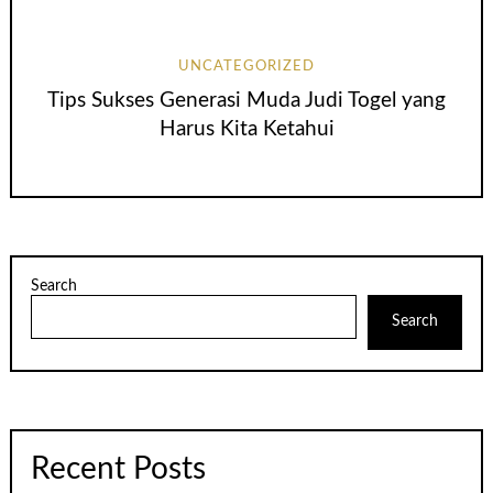
UNCATEGORIZED
Tips Sukses Generasi Muda Judi Togel yang
Harus Kita Ketahui
Search
Search
Recent Posts