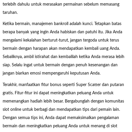
terlebih dahulu untuk merasakan permainan sebelum memasang
taruhan.
Ketika bermain, manajemen bankroll adalah kunci. Tetapkan batas
berapa banyak yang ingin Anda habiskan dan patuhi itu. Jika Anda
mengalami kekalahan berturut-turut, jangan tergoda untuk terus
bermain dengan harapan akan mendapatkan kembali uang Anda.
Sebaliknya, ambil istirahat dan kembalilah ketika Anda merasa lebih
siap. Selalu ingat untuk bermain dengan penuh kesenangan dan
jangan biarkan emosi mempengaruhi keputusan Anda.
Terakhir, manfaatkan fitur bonus seperti Super Scatter dan putaran
gratis. Fitur-fitur ini dapat meningkatkan peluang Anda untuk
memenangkan hadiah lebih besar. Bergabunglah dengan komunitas
slot online untuk berbagi dan mendapatkan tips dari pemain lain.
Dengan semua tips ini, Anda dapat memaksimalkan pengalaman
bermain dan meningkatkan peluang Anda untuk menang di slot