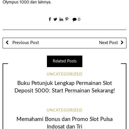
Olympus 1000 dan lainnya.
0
Previous Post
Next Post
Related Posts
UNCATEGORIZED
Buku Petunjuk Lengkap Permainan Slot
Deposit 5000: Start Permainan Sekarang!
UNCATEGORIZED
Memahami Bonus dan Promo Slot Pulsa
Indosat dan Tri