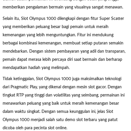
memberikan pengalaman bermain yang visualnya sangat menawan.
Selain itu, Slot Olympus 1000 dilengkapi dengan fitur Super Scatter
yang memberikan peluang besar bagi pemain untuk meraih
kemenangan yang lebih menguntungkan. Fitur ini mendukung
berbagai kombinasi kemenangan, membuat setiap putaran semakin
mendebarkan. Dengan sistem pembayaran yang adil dan transparan,
pemain dapat merasa lebih percaya diri saat bermain dan berharap
mendapatkan hadiah yang melimpah.
Tidak ketinggalan, Slot Olympus 1000 juga maksimalkan teknologi
dari Pragmatic Play, yang dikenal dengan mesin slot gacor. Dengan
tingkat RTP yang tinggi dan volatilitas yang seimbang, permainan ini
menawarkan peluang yang baik untuk meraih kemenangan besar
dalam waktu singkat. Dengan semua keunggulan ini, jelas Slot
Olympus 1000 menjadi salah satu demo slot terbaru yang patut
dicoba oleh para pecinta slot online.