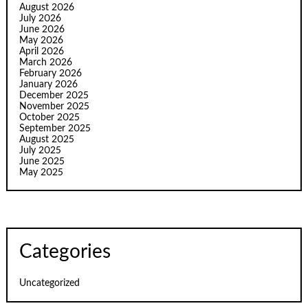
August 2026
July 2026
June 2026
May 2026
April 2026
March 2026
February 2026
January 2026
December 2025
November 2025
October 2025
September 2025
August 2025
July 2025
June 2025
May 2025
Categories
Uncategorized