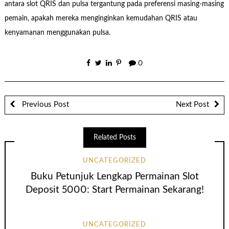
antara slot QRIS dan pulsa tergantung pada preferensi masing-masing
pemain, apakah mereka menginginkan kemudahan QRIS atau
kenyamanan menggunakan pulsa.
0
Previous Post
Next Post
Related Posts
UNCATEGORIZED
Buku Petunjuk Lengkap Permainan Slot
Deposit 5000: Start Permainan Sekarang!
UNCATEGORIZED