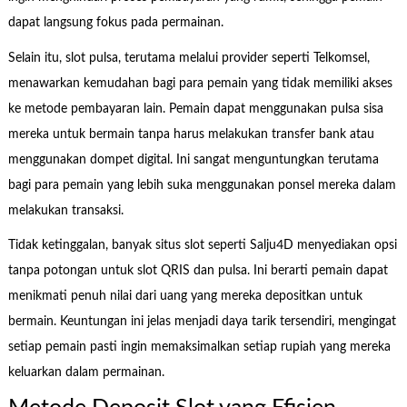
dapat langsung fokus pada permainan.
Selain itu, slot pulsa, terutama melalui provider seperti Telkomsel,
menawarkan kemudahan bagi para pemain yang tidak memiliki akses
ke metode pembayaran lain. Pemain dapat menggunakan pulsa sisa
mereka untuk bermain tanpa harus melakukan transfer bank atau
menggunakan dompet digital. Ini sangat menguntungkan terutama
bagi para pemain yang lebih suka menggunakan ponsel mereka dalam
melakukan transaksi.
Tidak ketinggalan, banyak situs slot seperti Salju4D menyediakan opsi
tanpa potongan untuk slot QRIS dan pulsa. Ini berarti pemain dapat
menikmati penuh nilai dari uang yang mereka depositkan untuk
bermain. Keuntungan ini jelas menjadi daya tarik tersendiri, mengingat
setiap pemain pasti ingin memaksimalkan setiap rupiah yang mereka
keluarkan dalam permainan.