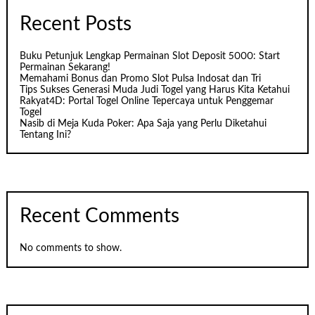
Recent Posts
Buku Petunjuk Lengkap Permainan Slot Deposit 5000: Start
Permainan Sekarang!
Memahami Bonus dan Promo Slot Pulsa Indosat dan Tri
Tips Sukses Generasi Muda Judi Togel yang Harus Kita Ketahui
Rakyat4D: Portal Togel Online Tepercaya untuk Penggemar
Togel
Nasib di Meja Kuda Poker: Apa Saja yang Perlu Diketahui
Tentang Ini?
Recent Comments
No comments to show.