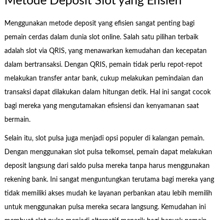
Metode Deposit Slot yang Efisien
Menggunakan metode deposit yang efisien sangat penting bagi
pemain cerdas dalam dunia slot online. Salah satu pilihan terbaik
adalah slot via QRIS, yang menawarkan kemudahan dan kecepatan
dalam bertransaksi. Dengan QRIS, pemain tidak perlu repot-repot
melakukan transfer antar bank, cukup melakukan pemindaian dan
transaksi dapat dilakukan dalam hitungan detik. Hal ini sangat cocok
bagi mereka yang mengutamakan efisiensi dan kenyamanan saat
bermain.
Selain itu, slot pulsa juga menjadi opsi populer di kalangan pemain.
Dengan menggunakan slot pulsa telkomsel, pemain dapat melakukan
deposit langsung dari saldo pulsa mereka tanpa harus menggunakan
rekening bank. Ini sangat menguntungkan terutama bagi mereka yang
tidak memiliki akses mudah ke layanan perbankan atau lebih memilih
untuk menggunakan pulsa mereka secara langsung. Kemudahan ini