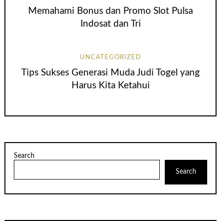
Memahami Bonus dan Promo Slot Pulsa
Indosat dan Tri
UNCATEGORIZED
Tips Sukses Generasi Muda Judi Togel yang
Harus Kita Ketahui
Search
Search