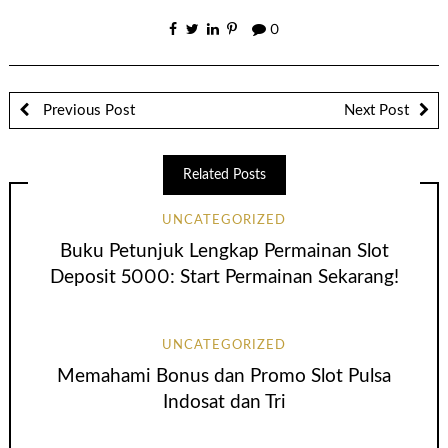
0
Previous Post
Next Post
Related Posts
UNCATEGORIZED
Buku Petunjuk Lengkap Permainan Slot
Deposit 5000: Start Permainan Sekarang!
UNCATEGORIZED
Memahami Bonus dan Promo Slot Pulsa
Indosat dan Tri