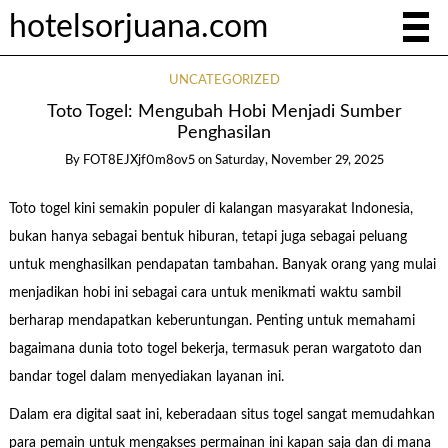
hotelsorjuana.com
UNCATEGORIZED
Toto Togel: Mengubah Hobi Menjadi Sumber
Penghasilan
By
FOT8EJXjf0m8ov5
on
Saturday, November 29, 2025
Toto togel kini semakin populer di kalangan masyarakat Indonesia,
bukan hanya sebagai bentuk hiburan, tetapi juga sebagai peluang
untuk menghasilkan pendapatan tambahan. Banyak orang yang mulai
menjadikan hobi ini sebagai cara untuk menikmati waktu sambil
berharap mendapatkan keberuntungan. Penting untuk memahami
bagaimana dunia toto togel bekerja, termasuk peran wargatoto dan
bandar togel dalam menyediakan layanan ini.
Dalam era digital saat ini, keberadaan situs togel sangat memudahkan
para pemain untuk mengakses permainan ini kapan saja dan di mana