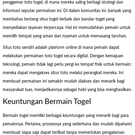
penggemar toto togel, di mana mereka saling berbagi strategi dan
informasi seputar permainan ini. Di dalam komunitas ini, banyak yang
membahas tentang situs togel terbaik dan bandar togel yang
menyediakan layanan terpercaya. Hal ini memudahkan pemain untuk
memilih tempat yang aman dan nyaman untuk memasang taruhan.
Situs toto sendiri adalah platform online di mana pemain dapat
melakukan permainan toto togel secara digital. Dengan kemajuan
teknologi, pemain tidak lagi perlu pergi ke tempat fisik untuk bermain;
mereka dapat mengakses situs toto melalui perangkat mereka. Ini
membuat permainan ini semakin mudah diakses dan menarik bagi
masyarakat luas, menjadikannya sebagai hobi yang bisa menghasilkan.
Keuntungan Bermain Togel
Bermain togel memiliki berbagai keuntungan yang menarik bagi para
pemainnya. Pertama, prosesnya yang sederhana dan mudah dipahami
membuat siapa saja dapat terlibat tanpa memerlukan pengalaman