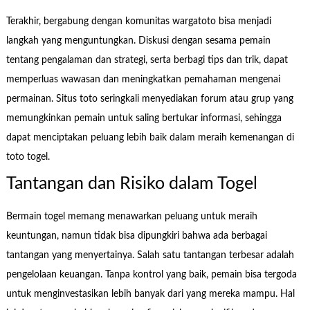
Terakhir, bergabung dengan komunitas wargatoto bisa menjadi
langkah yang menguntungkan. Diskusi dengan sesama pemain
tentang pengalaman dan strategi, serta berbagi tips dan trik, dapat
memperluas wawasan dan meningkatkan pemahaman mengenai
permainan. Situs toto seringkali menyediakan forum atau grup yang
memungkinkan pemain untuk saling bertukar informasi, sehingga
dapat menciptakan peluang lebih baik dalam meraih kemenangan di
toto togel.
Tantangan dan Risiko dalam Togel
Bermain togel memang menawarkan peluang untuk meraih
keuntungan, namun tidak bisa dipungkiri bahwa ada berbagai
tantangan yang menyertainya. Salah satu tantangan terbesar adalah
pengelolaan keuangan. Tanpa kontrol yang baik, pemain bisa tergoda
untuk menginvestasikan lebih banyak dari yang mereka mampu. Hal