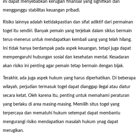
ini dapat menyebabkan kerugian finansial yang signifikan dan
mengganggu stabilitas keuangan pribadi.
Risiko lainnya adalah ketidakpastian dan sifat adiktif dari permainan
togel itu sendiri. Banyak pemain yang terjebak dalam siklus bermain
terus-menerus untuk mendapatkan kembali uang yang telah hilang.
Ini tidak hanya berdampak pada aspek keuangan, tetapi juga dapat
mempengaruhi hubungan sosial dan kesehatan mental. Kesadaran
akan risiko ini penting agar pemain tetap bermain dengan bijak.
Terakhir, ada juga aspek hukum yang harus diperhatikan. Di beberapa
wilayah, perjudian termasuk togel dapat dianggap ilegal atau diatur
secara ketat. Oleh karena itu, penting untuk memahami peraturan
yang berlaku di area masing-masing. Memilih situs togel yang
terpercaya dan mematuhi hukum setempat dapat membantu
mengurangi risiko mendapatkan masalah hukum ynag dapat
merugikan.