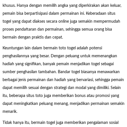
khusus. Hanya dengan memilih angka yang diperkirakan akan keluar,
pemain bisa berpartisipasi dalam permainan ini. Keberadaan situs
togel yang dapat diakses secara online juga semakin mempermudah
proses pendaftaran dan permainan, sehingga semua orang bisa
bermain dengan praktis dan cepat.
Keuntungan lain dalam bermain toto togel adalah potensi
penghasilannya yang besar. Dengan peluang untuk memenangkan
hadiah yang signifikan, banyak pemain menjadikan togel sebagai
sumber penghasilan tambahan. Bandar togel biasanya menawarkan
berbagai jenis permainan dan hadiah yang bervariasi, sehingga pemain
dapat memilih sesuai dengan strategi dan modal yang dimiliki. Selain
itu, beberapa situs toto juga memberikan bonus atau promosi yang
dapat meningkatkan peluang menang, menjadikan permainan semakin
menarik.
Tidak hanya itu, bermain togel juga memberikan pengalaman sosial