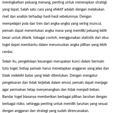
meningkatkan peluang menang, penting untuk menerapkan strategi
yang tepat. Salah satu cara yang efektif adalah dengan melakukan
riset dan analisis terhadap hasil-hasil sebelumnya. Dengan
mempelajari pola dan tren dari angka-angka yang sering muncul,
pemain dapat menentukan angka mana yang memiliki peluang lebih
besar untuk ditarik. Sebagai contoh, menggunakan statistik dari situs
togel dapat membantu dalam merumuskan angka pilihan yang lebih
cerdas.
Selain itu, pengelolaan keuangan merupakan kunci dalam bermain
toto togel. Setiap pemain harus menetapkan anggaran yang jelas dan
tidak melebihi batas yang telah ditentukan. Dengan mengatur
pengeluaran dan tidak terjebak dalam emosi, pemain dapat menjaga
agar permainan tetap menyenangkan dan tidak menjadi beban.
Bandar togel biasanya memberikan berbagai pilihan taruhan dengan
berbagai risiko, sehingga penting untuk memilih taruhan yang sesuai
dengan anggaran dan strategi yang sudah direncanakan.