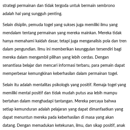
strategi permainan dan tidak tergoda untuk bermain sembrono
adalah hal yang sungguh penting.
Selain disiplin, pemuda togel yang sukses juga memiliki ilmu yang
mendalam tentang permainan yang mereka mainkan. Mereka tidak
hanya memahami kaidah dasar, tetapi juga menganalisis pola dan tren
dalam pengundian. Ilmu ini memberikan keunggulan tersendiri bagi
mereka dalam mengambil pilihan yang lebih cerdas. Dengan
senantiasa belajar dan mencari informasi terbaru, para pemain dapat
memperbesar kemungkinan keberhasilan dalam permainan togel.
Selain itu adalah mentalitas psikologis yang positif. Remaja togel yang
memiliki mental positif dan tidak mudah putus asa lebih mampu
bertahan dalam menghadapi tantangan. Mereka percaya bahwa
setiap kemunduran adalah pelajaran yang dapat dimanfaatkan yang
dapat menuntun mereka pada keberhasilan di masa yang akan
datang. Dengan memadukan ketekunan, ilmu, dan sikap positif, anak