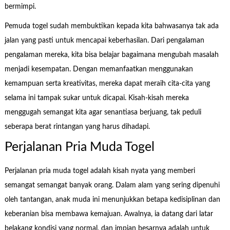
bermimpi.
Pemuda togel sudah membuktikan kepada kita bahwasanya tak ada
jalan yang pasti untuk mencapai keberhasilan. Dari pengalaman
pengalaman mereka, kita bisa belajar bagaimana mengubah masalah
menjadi kesempatan. Dengan memanfaatkan menggunakan
kemampuan serta kreativitas, mereka dapat meraih cita-cita yang
selama ini tampak sukar untuk dicapai. Kisah-kisah mereka
menggugah semangat kita agar senantiasa berjuang, tak peduli
seberapa berat rintangan yang harus dihadapi.
Perjalanan Pria Muda Togel
Perjalanan pria muda togel adalah kisah nyata yang memberi
semangat semangat banyak orang. Dalam alam yang sering dipenuhi
oleh tantangan, anak muda ini menunjukkan betapa kedisiplinan dan
keberanian bisa membawa kemajuan. Awalnya, ia datang dari latar
belakang kondisi yang normal, dan impian besarnya adalah untuk