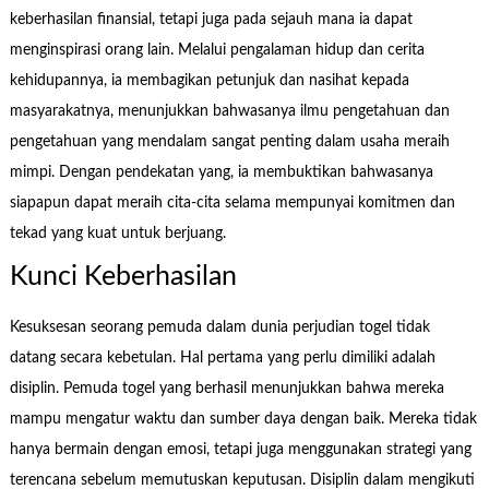
keberhasilan finansial, tetapi juga pada sejauh mana ia dapat
menginspirasi orang lain. Melalui pengalaman hidup dan cerita
kehidupannya, ia membagikan petunjuk dan nasihat kepada
masyarakatnya, menunjukkan bahwasanya ilmu pengetahuan dan
pengetahuan yang mendalam sangat penting dalam usaha meraih
mimpi. Dengan pendekatan yang, ia membuktikan bahwasanya
siapapun dapat meraih cita-cita selama mempunyai komitmen dan
tekad yang kuat untuk berjuang.
Kunci Keberhasilan
Kesuksesan seorang pemuda dalam dunia perjudian togel tidak
datang secara kebetulan. Hal pertama yang perlu dimiliki adalah
disiplin. Pemuda togel yang berhasil menunjukkan bahwa mereka
mampu mengatur waktu dan sumber daya dengan baik. Mereka tidak
hanya bermain dengan emosi, tetapi juga menggunakan strategi yang
terencana sebelum memutuskan keputusan. Disiplin dalam mengikuti