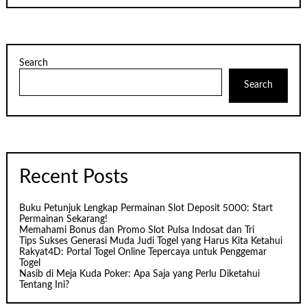
Search
Search
Recent Posts
Buku Petunjuk Lengkap Permainan Slot Deposit 5000: Start
Permainan Sekarang!
Memahami Bonus dan Promo Slot Pulsa Indosat dan Tri
Tips Sukses Generasi Muda Judi Togel yang Harus Kita Ketahui
Rakyat4D: Portal Togel Online Tepercaya untuk Penggemar
Togel
Nasib di Meja Kuda Poker: Apa Saja yang Perlu Diketahui
Tentang Ini?