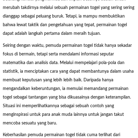
merubah takdirnya melalui sebuah permainan togel yang sering sering
dianggap sebagai peluang buruk. Tetapi, ia mampu membuktikan
bahwa lewat taktik dan pengetahuan yang tepat, permainan togel
dapat adalah langkah pertama dalam meraih tujuan.
Seiring dengan waktu, pemuda permainan togel tidak hanya sekadar
fokus di bermain, tetapi serta mendalami informasi seputar
matematika dan analisis data. Melalui mempelajari pola-pola dan
statistik, ia menciptakan cara yang dapat membantunya dalam usaha
membuat keputusan yang lebih lebih baik. Daripada hanya
mengandalkan keberuntungan, ia memulai memandang permainan
togel sebagai tantangan yang bisa dikuasainya dengan keterampilan.
Situasi ini memperlihatkannya sebagai sebuah contoh yang
menginspirasi untuk para anak muda lainnya untuk jangan takut
mencoba sesuatu yang baru.
Keberhasilan pemuda permainan togel tidak cuma terlihat dari