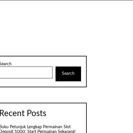
Search
Search
Recent Posts
Buku Petunjuk Lengkap Permainan Slot
Deposit 5000: Start Permainan Sekarang!