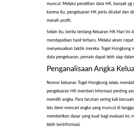
muncul. Melalui penelitian data HK, banyak y
karena itu, pengeluaran HK perlu dicatat dan dian
meraih profit.
Selain itu, berita tentang Keluaran HK Hari In
mendapatkan hasil terbaru. Melalui akses cepat
menyesuaikan taktik mereka. Togel Hongkon
data pengeluaran, pemain dapat lebh siap dal
Penganalisaan Angka Kelu
Nomor keluaran Togel Hongkong selalu mendata
pengeluaran HK memberi informasi penting yan
memilih angka. Para taruhan sering kali berus
lalu demi mencari angka yang muncul di tanggal
memberikan dasar yang kuat bagi evaluasi ini
lebih berinformasi.