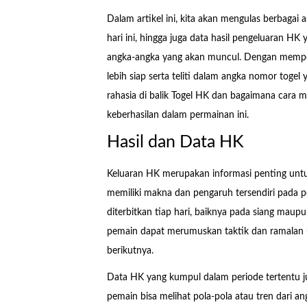
Dalam artikel ini, kita akan mengulas berbagai
hari ini, hingga juga data hasil pengeluaran H
angka-angka yang akan muncul. Dengan mempelaj
lebih siap serta teliti dalam angka nomor togel
rahasia di balik Togel HK dan bagaimana cara
keberhasilan dalam permainan ini.
Hasil dan Data HK
Keluaran HK merupakan informasi penting untu
memiliki makna dan pengaruh tersendiri pada 
diterbitkan tiap hari, baiknya pada siang maup
pemain dapat merumuskan taktik dan ramalan u
berikutnya.
Data HK yang kumpul dalam periode tertentu ju
pemain bisa melihat pola-pola atau tren dari 