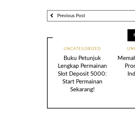
Previous Post
UNCATEGORIZED
UN
Buku Petunjuk
Memah
Lengkap Permainan
Pro
Slot Deposit 5000:
Ind
Start Permainan
Sekarang!