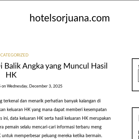
hotelsorjuana.com
CATEGORIZED
i Balik Angka yang Muncul Hasil
HK
5
on
Wednesday, December 3, 2025
ng terkenal dan menarik perhatian banyak kalangan di
tikan keluaran HK yang mana dapat memberi kesempatan
 ini, data keluaran HK serta hasil keluaran HK merupakan
ara pemain selalu mencari-cari informasi terbaru meng
 untuk memperbesar peluang mereka ketika bermain.