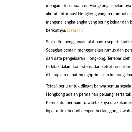
mengamati semua hasil Hongkong sebelumnya u
akurat. Informasi Hongkong yang terkumpul da
mengenai angka-angka yang sering keluar dan 
berikutnya.
Data HK
Selain itu, penggunaan alat bantu seperti statis
Sebagian pemain menggunakan rumus dan pera
dari data pengeluaran Hongkong. Terlepas oleh 
terletak dalam konsistensi dan ketelitian dalam
diharapkan dapat mengoptimalkan kemungkinan 
Tetapi, perlu untuk diingat bahwa semua segala 
Hongkong adalah permainan peluang, serta tak
Karena itu, bermain toto sebaiknya dilakukan s
ingat untuk berjudi dengan bertanggung jawab 