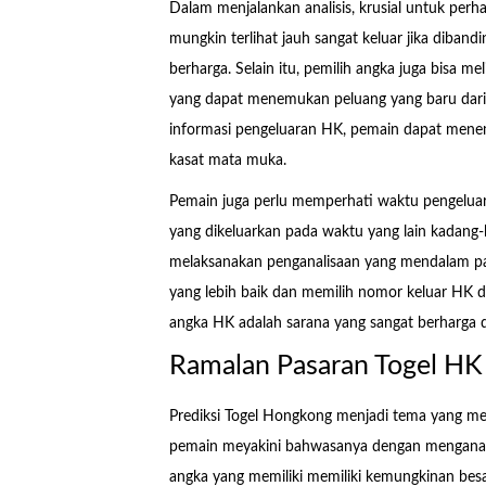
Dalam menjalankan analisis, krusial untuk per
mungkin terlihat jauh sangat keluar jika diband
berharga. Selain itu, pemilih angka juga bisa m
yang dapat menemukan peluang yang baru dari
informasi pengeluaran HK, pemain dapat menem
kasat mata muka.
Pemain juga perlu memperhati waktu pengeluar
yang dikeluarkan pada waktu yang lain kadang-
melaksanakan penganalisaan yang mendalam pad
yang lebih baik dan memilih nomor keluar HK d
angka HK adalah sarana yang sangat berharga d
Ramalan Pasaran Togel HK
Prediksi Togel Hongkong menjadi tema yang me
pemain meyakini bahwasanya dengan menganalis
angka yang memiliki memiliki kemungkinan besa