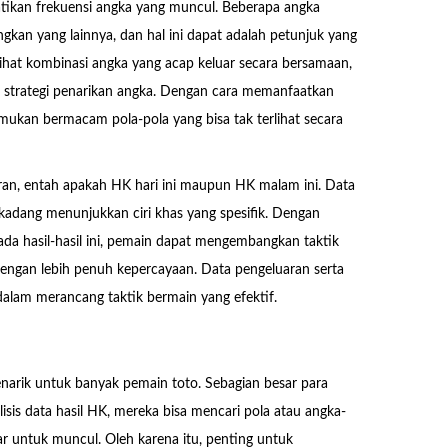
hatikan frekuensi angka yang muncul. Beberapa angka
ingkan yang lainnya, dan hal ini dapat adalah petunjuk yang
elihat kombinasi angka yang acap keluar secara bersamaan,
 strategi penarikan angka. Dengan cara memanfaatkan
ukan bermacam pola-pola yang bisa tak terlihat secara
an, entah apakah HK hari ini maupun HK malam ini. Data
kadang menunjukkan ciri khas yang spesifik. Dengan
a hasil-hasil ini, pemain dapat mengembangkan taktik
engan lebih penuh kepercayaan. Data pengeluaran serta
alam merancang taktik bermain yang efektif.
narik untuk banyak pemain toto. Sebagian besar para
is data hasil HK, mereka bisa mencari pola atau angka-
r untuk muncul. Oleh karena itu, penting untuk