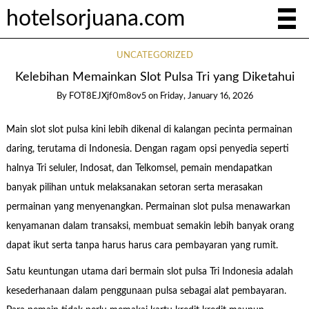
hotelsorjuana.com
UNCATEGORIZED
Kelebihan Memainkan Slot Pulsa Tri yang Diketahui
By
FOT8EJXjf0m8ov5
on
Friday, January 16, 2026
Main slot slot pulsa kini lebih dikenal di kalangan pecinta permainan
daring, terutama di Indonesia. Dengan ragam opsi penyedia seperti
halnya Tri seluler, Indosat, dan Telkomsel, pemain mendapatkan
banyak pilihan untuk melaksanakan setoran serta merasakan
permainan yang menyenangkan. Permainan slot pulsa menawarkan
kenyamanan dalam transaksi, membuat semakin lebih banyak orang
dapat ikut serta tanpa harus harus cara pembayaran yang rumit.
Satu keuntungan utama dari bermain slot pulsa Tri Indonesia adalah
kesederhanaan dalam penggunaan pulsa sebagai alat pembayaran.