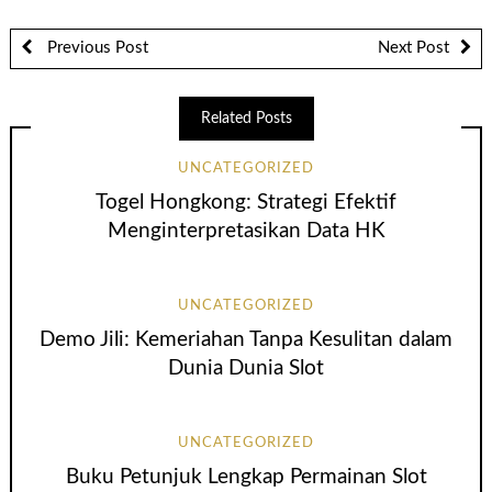
Previous Post
Next Post
Related Posts
UNCATEGORIZED
Togel Hongkong: Strategi Efektif
Menginterpretasikan Data HK
UNCATEGORIZED
Demo Jili: Kemeriahan Tanpa Kesulitan dalam
Dunia Dunia Slot
UNCATEGORIZED
Buku Petunjuk Lengkap Permainan Slot