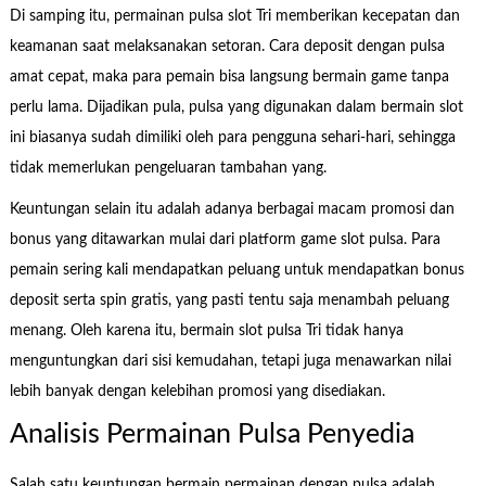
Di samping itu, permainan pulsa slot Tri memberikan kecepatan dan
keamanan saat melaksanakan setoran. Cara deposit dengan pulsa
amat cepat, maka para pemain bisa langsung bermain game tanpa
perlu lama. Dijadikan pula, pulsa yang digunakan dalam bermain slot
ini biasanya sudah dimiliki oleh para pengguna sehari-hari, sehingga
tidak memerlukan pengeluaran tambahan yang.
Keuntungan selain itu adalah adanya berbagai macam promosi dan
bonus yang ditawarkan mulai dari platform game slot pulsa. Para
pemain sering kali mendapatkan peluang untuk mendapatkan bonus
deposit serta spin gratis, yang pasti tentu saja menambah peluang
menang. Oleh karena itu, bermain slot pulsa Tri tidak hanya
menguntungkan dari sisi kemudahan, tetapi juga menawarkan nilai
lebih banyak dengan kelebihan promosi yang disediakan.
Analisis Permainan Pulsa Penyedia
Salah satu keuntungan bermain permainan dengan pulsa adalah