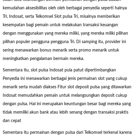
kemudahan aksesibilitas oleh oleh berbagai penyedia seperti halnya
Tri, Indosat, serta Telkomsel Slot pulsa Tri, misalnya memberikan
kesempatan bagi pemain untuk melakukan transaksi keuangan
dengan menggunakan yang mereka miliki, yang mereka miliki pilihan
pilihan populer pengguna pengguna Tri. Di samping itu, provider ini
sering menawarkan bonus menarik serta promo menarik untuk
meningkatkan pengalaman bermain mereka.
Sementara itu, slot pulsa Indosat pula patut dipertimbangkan
Penyedia ini menawarkan berbagai jenis permainan slot yang cukup
menarik serta mudah diakses Fitur slot deposit pulsa yang ditawarkan
Indosat memudahkan pemain untuk melangsungkan deposit cukup
dengan pulsa. Hal ini merupakan keuntungan besar bagi mereka yang
tidak memiliki akun bank atau lebih senang dengan transaksi praktis
dan cepat
Sementara itu permainan dengan pulsa dari Telkomsel terkenal karena