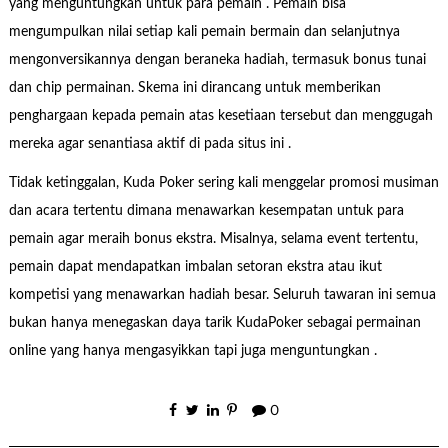
yang menguntungkan untuk para pemain . Pemain bisa
mengumpulkan nilai setiap kali pemain bermain dan selanjutnya
mengonversikannya dengan beraneka hadiah, termasuk bonus tunai
dan chip permainan. Skema ini dirancang untuk memberikan
penghargaan kepada pemain atas kesetiaan tersebut dan menggugah
mereka agar senantiasa aktif di pada situs ini .
Tidak ketinggalan, Kuda Poker sering kali menggelar promosi musiman
dan acara tertentu dimana menawarkan kesempatan untuk para
pemain agar meraih bonus ekstra. Misalnya, selama event tertentu,
pemain dapat mendapatkan imbalan setoran ekstra atau ikut
kompetisi yang menawarkan hadiah besar. Seluruh tawaran ini semua
bukan hanya menegaskan daya tarik KudaPoker sebagai permainan
online yang hanya mengasyikkan tapi juga menguntungkan .
0