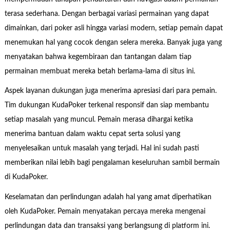
terasa sederhana. Dengan berbagai variasi permainan yang dapat
dimainkan, dari poker asli hingga variasi modern, setiap pemain dapat
menemukan hal yang cocok dengan selera mereka. Banyak juga yang
menyatakan bahwa kegembiraan dan tantangan dalam tiap
permainan membuat mereka betah berlama-lama di situs ini.
Aspek layanan dukungan juga menerima apresiasi dari para pemain.
Tim dukungan KudaPoker terkenal responsif dan siap membantu
setiap masalah yang muncul. Pemain merasa dihargai ketika
menerima bantuan dalam waktu cepat serta solusi yang
menyelesaikan untuk masalah yang terjadi. Hal ini sudah pasti
memberikan nilai lebih bagi pengalaman keseluruhan sambil bermain
di KudaPoker.
Keselamatan dan perlindungan adalah hal yang amat diperhatikan
oleh KudaPoker. Pemain menyatakan percaya mereka mengenai
perlindungan data dan transaksi yang berlangsung di platform ini.