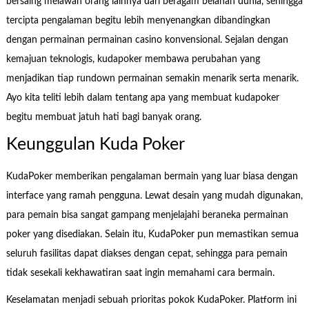
bersaing melawan orang lainnya dari beragam belahan dunia, sehingga
tercipta pengalaman begitu lebih menyenangkan dibandingkan
dengan permainan permainan casino konvensional. Sejalan dengan
kemajuan teknologis, kudapoker membawa perubahan yang
menjadikan tiap rundown permainan semakin menarik serta menarik.
Ayo kita teliti lebih dalam tentang apa yang membuat kudapoker
begitu membuat jatuh hati bagi banyak orang.
Keunggulan Kuda Poker
KudaPoker memberikan pengalaman bermain yang luar biasa dengan
interface yang ramah pengguna. Lewat desain yang mudah digunakan,
para pemain bisa sangat gampang menjelajahi beraneka permainan
poker yang disediakan. Selain itu, KudaPoker pun memastikan semua
seluruh fasilitas dapat diakses dengan cepat, sehingga para pemain
tidak sesekali kekhawatiran saat ingin memahami cara bermain.
Keselamatan menjadi sebuah prioritas pokok KudaPoker. Platform ini