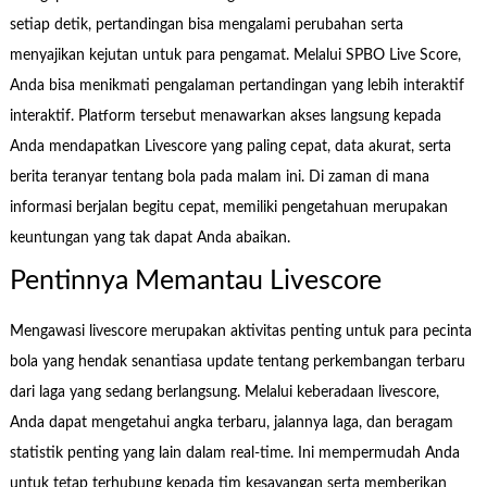
setiap detik, pertandingan bisa mengalami perubahan serta
menyajikan kejutan untuk para pengamat. Melalui SPBO Live Score,
Anda bisa menikmati pengalaman pertandingan yang lebih interaktif
interaktif. Platform tersebut menawarkan akses langsung kepada
Anda mendapatkan Livescore yang paling cepat, data akurat, serta
berita teranyar tentang bola pada malam ini. Di zaman di mana
informasi berjalan begitu cepat, memiliki pengetahuan merupakan
keuntungan yang tak dapat Anda abaikan.
Pentinnya Memantau Livescore
Mengawasi livescore merupakan aktivitas penting untuk para pecinta
bola yang hendak senantiasa update tentang perkembangan terbaru
dari laga yang sedang berlangsung. Melalui keberadaan livescore,
Anda dapat mengetahui angka terbaru, jalannya laga, dan beragam
statistik penting yang lain dalam real-time. Ini mempermudah Anda
untuk tetap terhubung kepada tim kesayangan serta memberikan