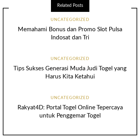
Related Posts
UNCATEGORIZED
Memahami Bonus dan Promo Slot Pulsa
Indosat dan Tri
UNCATEGORIZED
Tips Sukses Generasi Muda Judi Togel yang
Harus Kita Ketahui
UNCATEGORIZED
Rakyat4D: Portal Togel Online Tepercaya
untuk Penggemar Togel