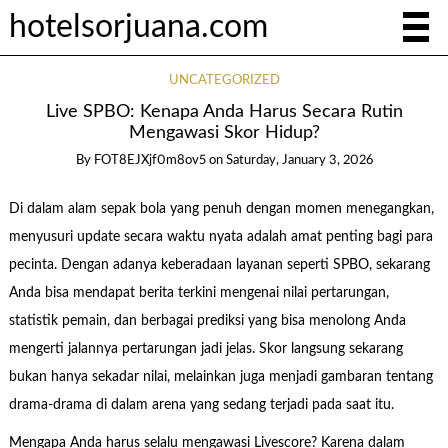
hotelsorjuana.com
UNCATEGORIZED
Live SPBO: Kenapa Anda Harus Secara Rutin
Mengawasi Skor Hidup?
By
FOT8EJXjf0m8ov5
on
Saturday, January 3, 2026
Di dalam alam sepak bola yang penuh dengan momen menegangkan,
menyusuri update secara waktu nyata adalah amat penting bagi para
pecinta. Dengan adanya keberadaan layanan seperti SPBO, sekarang
Anda bisa mendapat berita terkini mengenai nilai pertarungan,
statistik pemain, dan berbagai prediksi yang bisa menolong Anda
mengerti jalannya pertarungan jadi jelas. Skor langsung sekarang
bukan hanya sekadar nilai, melainkan juga menjadi gambaran tentang
drama-drama di dalam arena yang sedang terjadi pada saat itu.
Mengapa Anda harus selalu mengawasi Livescore? Karena dalam