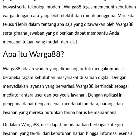
inovasi serta teknologi modern, Warga88 tegas memenuhi kebutuhan
warga dengan cara yang lebih efektif dan ramah pengguna. Mari kita
telusuri lebih dalam tentang apa saja yang ditawarkan oleh Warga88
serta gimana jawaban yang diberikan dapat membantu Anda
mencapai tujuan yang mudah dan kilat.
Apa itu Warga88?
Warga88 adalah wadah yang dirancang untuk mengakomodasi
beraneka ragam kebutuhan masyarakat di zaman digital. Dengan
menyediakan layanan yang bervariasi, Warga88 bertindak sebagai
mediator antara user dan penyedia layanan. Dengan aplikasi ini,
pengguna dapat dengan cepat mendapatkan data, barang, dan
layanan yang mereka butuhkan tanpa harus ke mana-mana.
Di dalam Warga88, user dapat mendapatkan berbagai kategori
layanan, yang terdiri dari kebutuhan harian hingga informasi esensial