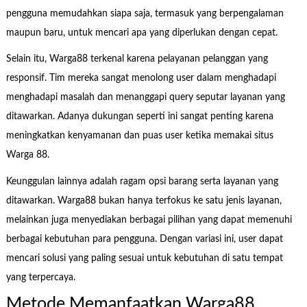
pengguna memudahkan siapa saja, termasuk yang berpengalaman
maupun baru, untuk mencari apa yang diperlukan dengan cepat.
Selain itu, Warga88 terkenal karena pelayanan pelanggan yang
responsif. Tim mereka sangat menolong user dalam menghadapi
menghadapi masalah dan menanggapi query seputar layanan yang
ditawarkan. Adanya dukungan seperti ini sangat penting karena
meningkatkan kenyamanan dan puas user ketika memakai situs
Warga 88.
Keunggulan lainnya adalah ragam opsi barang serta layanan yang
ditawarkan. Warga88 bukan hanya terfokus ke satu jenis layanan,
melainkan juga menyediakan berbagai pilihan yang dapat memenuhi
berbagai kebutuhan para pengguna. Dengan variasi ini, user dapat
mencari solusi yang paling sesuai untuk kebutuhan di satu tempat
yang terpercaya.
Metode Memanfaatkan Warga88