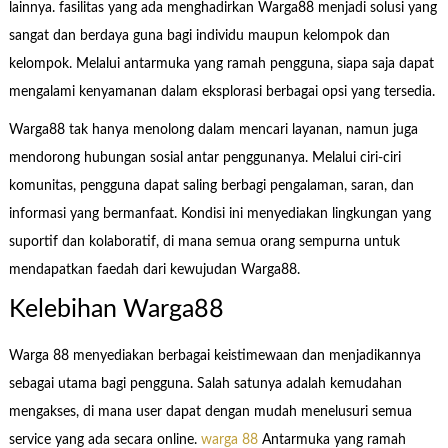
lainnya. fasilitas yang ada menghadirkan Warga88 menjadi solusi yang
sangat dan berdaya guna bagi individu maupun kelompok dan
kelompok. Melalui antarmuka yang ramah pengguna, siapa saja dapat
mengalami kenyamanan dalam eksplorasi berbagai opsi yang tersedia.
Warga88 tak hanya menolong dalam mencari layanan, namun juga
mendorong hubungan sosial antar penggunanya. Melalui ciri-ciri
komunitas, pengguna dapat saling berbagi pengalaman, saran, dan
informasi yang bermanfaat. Kondisi ini menyediakan lingkungan yang
suportif dan kolaboratif, di mana semua orang sempurna untuk
mendapatkan faedah dari kewujudan Warga88.
Kelebihan Warga88
Warga 88 menyediakan berbagai keistimewaan dan menjadikannya
sebagai utama bagi pengguna. Salah satunya adalah kemudahan
mengakses, di mana user dapat dengan mudah menelusuri semua
service yang ada secara online.
warga 88
Antarmuka yang ramah