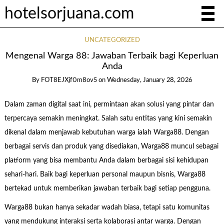
hotelsorjuana.com
UNCATEGORIZED
Mengenal Warga 88: Jawaban Terbaik bagi Keperluan
Anda
By
FOT8EJXjf0m8ov5
on
Wednesday, January 28, 2026
Dalam zaman digital saat ini, permintaan akan solusi yang pintar dan
terpercaya semakin meningkat. Salah satu entitas yang kini semakin
dikenal dalam menjawab kebutuhan warga ialah Warga88. Dengan
berbagai servis dan produk yang disediakan, Warga88 muncul sebagai
platform yang bisa membantu Anda dalam berbagai sisi kehidupan
sehari-hari. Baik bagi keperluan personal maupun bisnis, Warga88
bertekad untuk memberikan jawaban terbaik bagi setiap pengguna.
Warga88 bukan hanya sekadar wadah biasa, tetapi satu komunitas
yang mendukung interaksi serta kolaborasi antar warga. Dengan