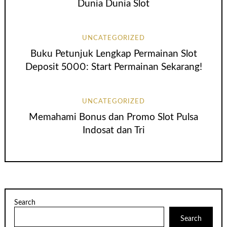
Dunia Dunia Slot
UNCATEGORIZED
Buku Petunjuk Lengkap Permainan Slot
Deposit 5000: Start Permainan Sekarang!
UNCATEGORIZED
Memahami Bonus dan Promo Slot Pulsa
Indosat dan Tri
Search
Search