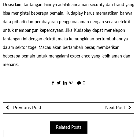
Di sisi lain, tantangan lainnya adalah ancaman security dan fraud yang
bisa mengintai beberapa pemain. Kudaplay harus memastikan bahwa
data pribadi dan pembayaran pengguna aman dengan secara efektif
untuk membangun kepercayaan. Jika Kudaplay dapat menelepon
tantangan ini dengan efektif, maka kemungkinan pertumbuhannya
dalam sektor togel Macau akan bertambah besar, memberikan
beberapa pemain untuk mengalami experience yang lebih aman dan
menarik.
0
Previous Post
Next Post
Related Posts