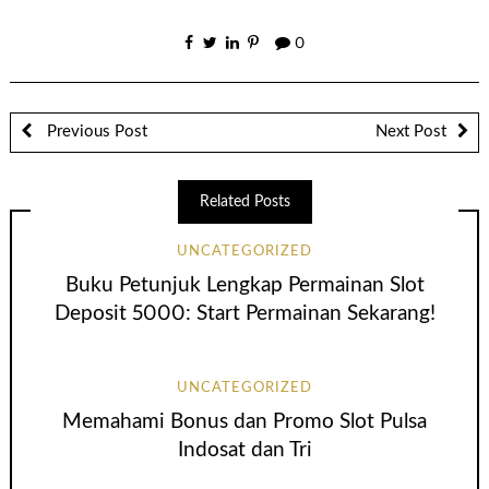
0
Previous Post
Next Post
Related Posts
UNCATEGORIZED
Buku Petunjuk Lengkap Permainan Slot
Deposit 5000: Start Permainan Sekarang!
UNCATEGORIZED
Memahami Bonus dan Promo Slot Pulsa
Indosat dan Tri