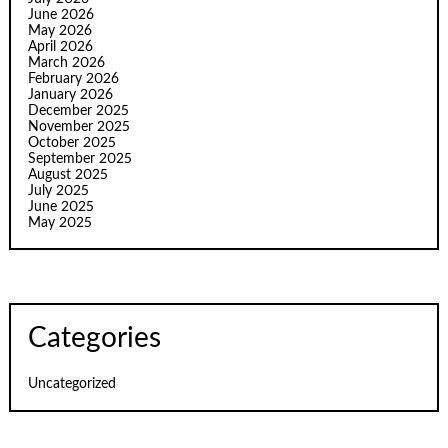
June 2026
May 2026
April 2026
March 2026
February 2026
January 2026
December 2025
November 2025
October 2025
September 2025
August 2025
July 2025
June 2025
May 2025
Categories
Uncategorized