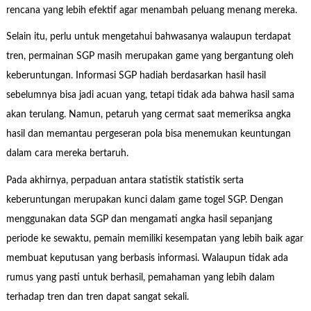
rencana yang lebih efektif agar menambah peluang menang mereka.
Selain itu, perlu untuk mengetahui bahwasanya walaupun terdapat
tren, permainan SGP masih merupakan game yang bergantung oleh
keberuntungan. Informasi SGP hadiah berdasarkan hasil hasil
sebelumnya bisa jadi acuan yang, tetapi tidak ada bahwa hasil sama
akan terulang. Namun, petaruh yang cermat saat memeriksa angka
hasil dan memantau pergeseran pola bisa menemukan keuntungan
dalam cara mereka bertaruh.
Pada akhirnya, perpaduan antara statistik statistik serta
keberuntungan merupakan kunci dalam game togel SGP. Dengan
menggunakan data SGP dan mengamati angka hasil sepanjang
periode ke sewaktu, pemain memiliki kesempatan yang lebih baik agar
membuat keputusan yang berbasis informasi. Walaupun tidak ada
rumus yang pasti untuk berhasil, pemahaman yang lebih dalam
terhadap tren dan tren dapat sangat sekali.