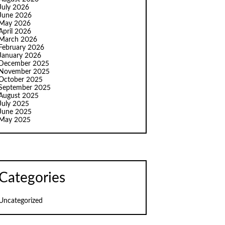
July 2026
June 2026
May 2026
April 2026
March 2026
February 2026
January 2026
December 2025
November 2025
October 2025
September 2025
August 2025
July 2025
June 2025
May 2025
Categories
Uncategorized