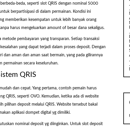
berbeda-beda, seperti slot QRIS dengan nominal 5000
tuk berpartisipasi di dalam permainan. Kondisi ini
yang memberikan kesempatan untuk lebih banyak orang
 tanpa harus mengeluarkan amount of besar dana sekaligus.
a metode pembayaran yang transparan. Setiap transaksi
ko kesalahan yang dapat terjadi dalam proses deposit. Dengan
diri dan aman dan aman saat bermain, yang pada gilirannya
n permainan secara keseluruhan.
Sistem QRIS
udah dan cepat. Yang pertama, contoh pemain harus
ng QRIS, seperti OVO. Kemudian, ketika ada di website
 pilihan deposit melalui QRIS. Website tersebut bakal
an aplikasi dompet digital yg dimiliki.
uskan nominal deposit yg diinginkan. Untuk slot deposit