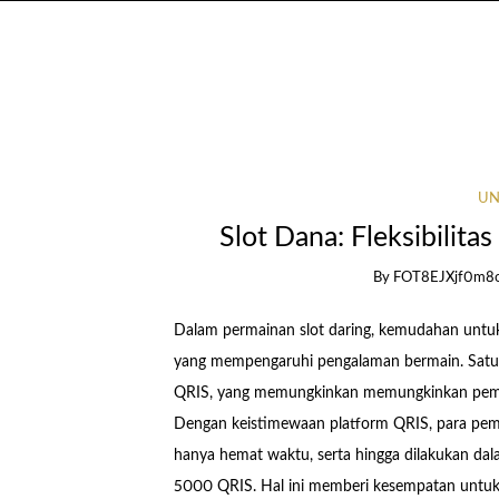
UN
Slot Dana: Fleksibilit
By
FOT8EJXjf0m8
Dalam permainan slot daring, kemudahan untuk
yang mempengaruhi pengalaman bermain. Satu m
QRIS, yang memungkinkan memungkinkan pemai
Dengan keistimewaan platform QRIS, para pema
hanya hemat waktu, serta hingga dilakukan dal
5000 QRIS. Hal ini memberi kesempatan untuk 