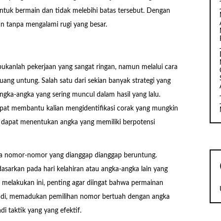
tuk bermain dan tidak melebihi batas tersebut. Dengan
 tanpa mengalami rugi yang besar.
ukanlah pekerjaan yang sangat ringan, namun melalui cara
ang untung. Salah satu dari sekian banyak strategi yang
ngka-angka yang sering muncul dalam hasil yang lalu.
pat membantu kalian mengidentifikasi corak yang mungkin
 dapat menentukan angka yang memiliki berpotensi
ada nomor-nomor yang dianggap dianggap beruntung.
asarkan pada hari kelahiran atau angka-angka lain yang
a melakukan ini, penting agar diingat bahwa permainan
Jadi, memadukan pemilihan nomor bertuah dengan angka
i taktik yang yang efektif.