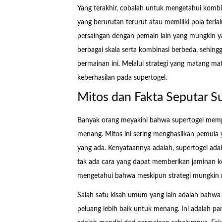
Yang terakhir, cobalah untuk mengetahui kombi
yang berurutan terurut atau memiliki pola te
persaingan dengan pemain lain yang mungkin y
berbagai skala serta kombinasi berbeda, sehi
permainan ini. Melalui strategi yang matang 
keberhasilan pada supertogel.
Mitos dan Fakta Seputar S
Banyak orang meyakini bahwa supertogel mempu
menang. Mitos ini sering menghasilkan pemula 
yang ada. Kenyataannya adalah, supertogel ad
tak ada cara yang dapat memberikan jaminan k
mengetahui bahwa meskipun strategi mungkin me
Salah satu kisah umum yang lain adalah bahwa
peluang lebih baik untuk menang. Ini adalah pa