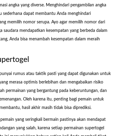
nasi angka yang diverse. Menghindari pengambilan angka
rlalu sederhana dapat membantu Anda menghindari
ang memilih nomor serupa. Ayo agar memilih nomor dari
ngga saudara mendapatkan kesempatan yang berbeda dalam
matang, Anda bisa menambah kesempatan dalam meraih
upertogel
nyai rumus atau taktik pasti yang dapat digunakan untuk
yang merasa optimis berlebihan dan mengabaikan risiko
alah permainan yang bergantung pada keberuntungan, dan
emenangan. Oleh karena itu, penting bagi pemain untuk
mbantu, hasil akhir masih tidak bisa diprediksi.
 pemain yang seringkali bermain pastinya akan mendapat
ndangan yang salah, karena setiap permainan supertogel