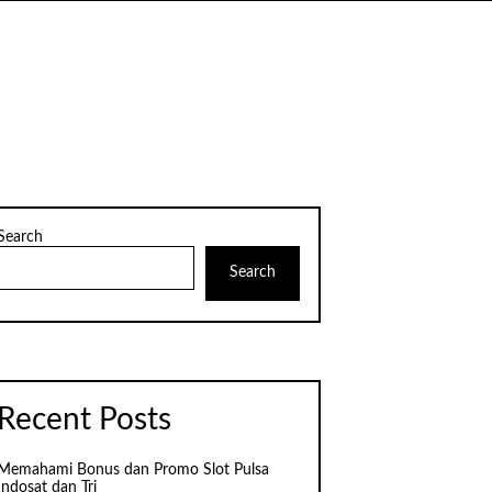
Search
Search
Recent Posts
Memahami Bonus dan Promo Slot Pulsa
Indosat dan Tri