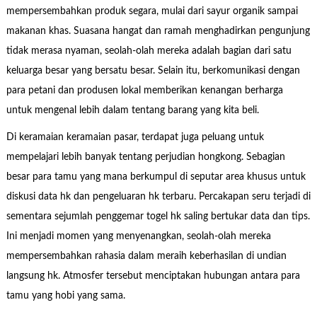
mempersembahkan produk segara, mulai dari sayur organik sampai
makanan khas. Suasana hangat dan ramah menghadirkan pengunjung
tidak merasa nyaman, seolah-olah mereka adalah bagian dari satu
keluarga besar yang bersatu besar. Selain itu, berkomunikasi dengan
para petani dan produsen lokal memberikan kenangan berharga
untuk mengenal lebih dalam tentang barang yang kita beli.
Di keramaian keramaian pasar, terdapat juga peluang untuk
mempelajari lebih banyak tentang perjudian hongkong. Sebagian
besar para tamu yang mana berkumpul di seputar area khusus untuk
diskusi data hk dan pengeluaran hk terbaru. Percakapan seru terjadi di
sementara sejumlah penggemar togel hk saling bertukar data dan tips.
Ini menjadi momen yang menyenangkan, seolah-olah mereka
mempersembahkan rahasia dalam meraih keberhasilan di undian
langsung hk. Atmosfer tersebut menciptakan hubungan antara para
tamu yang hobi yang sama.