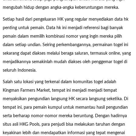
mengubah hidup dengan angka-angka keberuntungan mereka.
Setiap hasil dari pengeluaran HK yang regular menyediakan data hk
penting untuk pemain. Data hk ini menjadi referensi bagi banyak
pemain dalam memilih kombinasi nomor yang ingin mereka pilih
dalam setiap undian. Seiring perkembangannya, permainan togel ini
sekarang dapat diakses melalui beraga saluran, termasuk online, yang
menjadikannya semakinlah mudah diakses oleh penggemar togel di
seluruh Indonesia.
Salah satu lokasi yang terkenal dalam komunitas togel adalah
Kingman Farmers Market, tempat ini menjadi menjadi tempat
menyaksikan pengundian langsung HK secara langsung seketika. Di
tempat ini, para pemain kumpul untuk memantau hasil pengundian
serta berharap nomor-nomor mereka beruntung. Dengan hadirnya
situs asli HKG Pools, para penjudi bisa melakukan taruhan dengan
keyakinan lebih dan mendapatkan informasi yang tepat mengenai