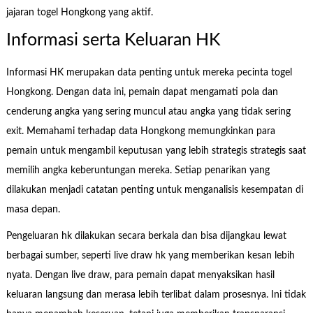
jajaran togel Hongkong yang aktif.
Informasi serta Keluaran HK
Informasi HK merupakan data penting untuk mereka pecinta togel
Hongkong. Dengan data ini, pemain dapat mengamati pola dan
cenderung angka yang sering muncul atau angka yang tidak sering
exit. Memahami terhadap data Hongkong memungkinkan para
pemain untuk mengambil keputusan yang lebih strategis strategis saat
memilih angka keberuntungan mereka. Setiap penarikan yang
dilakukan menjadi catatan penting untuk menganalisis kesempatan di
masa depan.
Pengeluaran hk dilakukan secara berkala dan bisa dijangkau lewat
berbagai sumber, seperti live draw hk yang memberikan kesan lebih
nyata. Dengan live draw, para pemain dapat menyaksikan hasil
keluaran langsung dan merasa lebih terlibat dalam prosesnya. Ini tidak