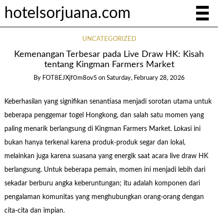
hotelsorjuana.com
UNCATEGORIZED
Kemenangan Terbesar pada Live Draw HK: Kisah
tentang Kingman Farmers Market
By
FOT8EJXjf0m8ov5
on
Saturday, February 28, 2026
Keberhasilan yang signifikan senantiasa menjadi sorotan utama untuk
beberapa penggemar togel Hongkong, dan salah satu momen yang
paling menarik berlangsung di Kingman Farmers Market. Lokasi ini
bukan hanya terkenal karena produk-produk segar dan lokal,
melainkan juga karena suasana yang energik saat acara live draw HK
berlangsung. Untuk beberapa pemain, momen ini menjadi lebih dari
sekadar berburu angka keberuntungan; itu adalah komponen dari
pengalaman komunitas yang menghubungkan orang-orang dengan
cita-cita dan impian.