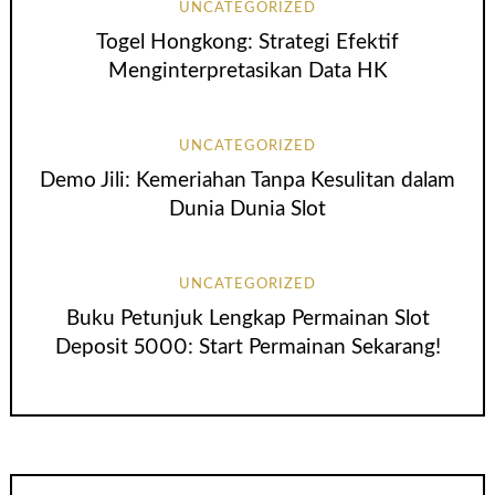
UNCATEGORIZED
Togel Hongkong: Strategi Efektif
Menginterpretasikan Data HK
UNCATEGORIZED
Demo Jili: Kemeriahan Tanpa Kesulitan dalam
Dunia Dunia Slot
UNCATEGORIZED
Buku Petunjuk Lengkap Permainan Slot
Deposit 5000: Start Permainan Sekarang!