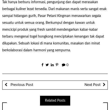
Tak hanya berburu informasi, pengunjung dan dapat merasakan
berbagai kuliner lezat tersedia. Dari makanan manis serta sangat enak
sampai hidangan gurih, Pasar Petani Kingman menawarkan segala
sesuatu untuk semua orang. Berkumpul dengan kawan untuk
mencicipi produk yang fresh sambil mendengarkan kabar-kabar
terbaru mengenai togel hongkong menciptakan kenangan tak dapat
dilupakan. Sebuah lokasi di mana komunitas, masakan dan minat
berkolaborasi dalam harmoni yang sempurna.
0
Previous Post
Next Post
Related Posts