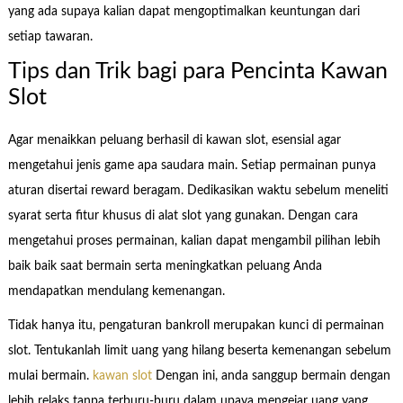
yang ada supaya kalian dapat mengoptimalkan keuntungan dari
setiap tawaran.
Tips dan Trik bagi para Pencinta Kawan
Slot
Agar menaikkan peluang berhasil di kawan slot, esensial agar
mengetahui jenis game apa saudara main. Setiap permainan punya
aturan disertai reward beragam. Dedikasikan waktu sebelum meneliti
syarat serta fitur khusus di alat slot yang gunakan. Dengan cara
mengetahui proses permainan, kalian dapat mengambil pilihan lebih
baik baik saat bermain serta meningkatkan peluang Anda
mendapatkan mendulang kemenangan.
Tidak hanya itu, pengaturan bankroll merupakan kunci di permainan
slot. Tentukanlah limit uang yang hilang beserta kemenangan sebelum
mulai bermain.
kawan slot
Dengan ini, anda sanggup bermain dengan
lebih relaks tanpa terburu-buru dalam upaya mengejar uang yang