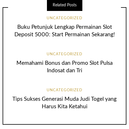
Related Posts
UNCATEGORIZED
Buku Petunjuk Lengkap Permainan Slot
Deposit 5000: Start Permainan Sekarang!
UNCATEGORIZED
Memahami Bonus dan Promo Slot Pulsa
Indosat dan Tri
UNCATEGORIZED
Tips Sukses Generasi Muda Judi Togel yang
Harus Kita Ketahui