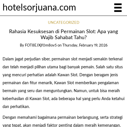
hotelsorjuana.com
UNCATEGORIZED
Rahasia Kesuksesan di Permainan Slot: Apa yang
Wajib Sahabat Tahu?
By
FOT8EJXjf0m8ov5
on
Thursday, February 19, 2026
Dalam jagat perjudian siber, permainan slot menjadi semakin terkenal
dan telah menjadi pilihan utama bagi banyak pemain. Salah satu situs
yang mencuri perhatian adalah Kawan Slot. Dengan beragam jenis
permainan dan fitur menarik, Kawan Slot memberikan pengalaman
bermain yang seru dan menguntungkan. Namun, untuk bisa meraih
keberhasilan di Kawan Slot, ada beberapa hal yang perlu Anda ketahui
dan perhatikan.
Dengan memahami bagaimana permainan berlangsung, serta strategi
yang tepat, akan menjadi faktor penting dalam meraih kemenangan.