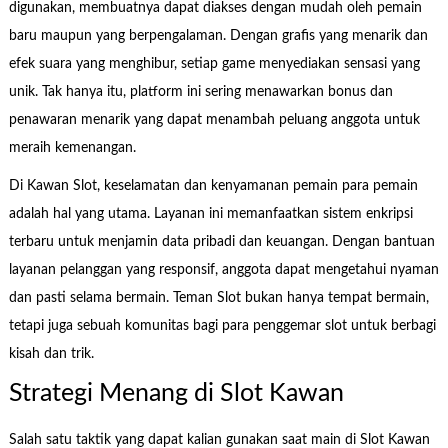
digunakan, membuatnya dapat diakses dengan mudah oleh pemain
baru maupun yang berpengalaman. Dengan grafis yang menarik dan
efek suara yang menghibur, setiap game menyediakan sensasi yang
unik. Tak hanya itu, platform ini sering menawarkan bonus dan
penawaran menarik yang dapat menambah peluang anggota untuk
meraih kemenangan.
Di Kawan Slot, keselamatan dan kenyamanan pemain para pemain
adalah hal yang utama. Layanan ini memanfaatkan sistem enkripsi
terbaru untuk menjamin data pribadi dan keuangan. Dengan bantuan
layanan pelanggan yang responsif, anggota dapat mengetahui nyaman
dan pasti selama bermain. Teman Slot bukan hanya tempat bermain,
tetapi juga sebuah komunitas bagi para penggemar slot untuk berbagi
kisah dan trik.
Strategi Menang di Slot Kawan
Salah satu taktik yang dapat kalian gunakan saat main di Slot Kawan