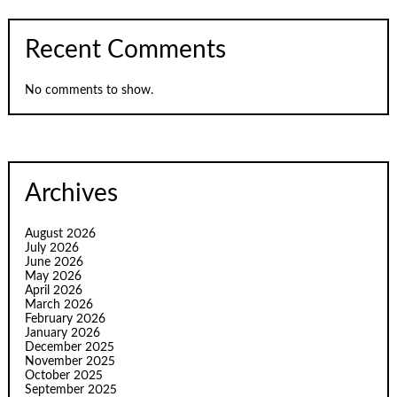
Recent Comments
No comments to show.
Archives
August 2026
July 2026
June 2026
May 2026
April 2026
March 2026
February 2026
January 2026
December 2025
November 2025
October 2025
September 2025