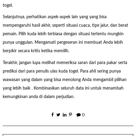
togel.
Selanjutnya, perhatikan aspek-aspek lain yang yang bisa
mempengaruhi hasil akhir, seperti situasi cuaca, tipe jalur, dan berat
pemain. Pilih kuda lebih terbiasa dengan situasi tertentu mungkin
punya unggulan. Mengamati pergeseran ini membuat Anda lebih
berpikir secara kritis ketika memilih.
Terakhir, jangan lupa melihat memeriksa saran dari para pakar serta
prediksi dari para penulis ulas kuda togel. Para ahli sering punya
wawasan yang dalam yang bisa menolong Anda mengambil pilihan
yang lebih baik . Kombinasikan seluruh data ini untuk menambah
kemungkinan anda di dalam perjudian.
0