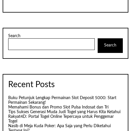
Search
Search
Recent Posts
Buku Petunjuk Lengkap Permainan Slot Deposit 5000: Start
Permainan Sekarang!
Memahami Bonus dan Promo Slot Pulsa Indosat dan Tri
Tips Sukses Generasi Muda Judi Togel yang Harus Kita Ketahui
Rakyat4D: Portal Togel Online Tepercaya untuk Penggemar
Togel
Nasib di Meja Kuda Poker: Apa Saja yang Perlu Diketahui
Tentang Ini?