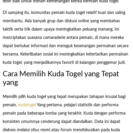
lebih baik untuk meraih kemenangan ketika bermain kuda togel.
Di samping itu, komunitas pemain kuda togel relatif kuat dan saling
membantu. Ada banyak grup dan diskusi online yang membahas
taktik serta trik dalam upaya meningkatkan peluang menang. Ini
menciptakan suasana camaraderie antara pemain, di mana mereka
dapat bertukar informasi dan mereguk kesenangan permainan secara
bersama. Keterlibatan sosial ini meningkatkan ketertarikan permainan
kuda togel, yang menjadikannya favorit di kalangan penggemar judi.
Cara Memilih Kuda Togel yang Tepat
yang
Memilih pilih kuda togel yang tepat merupakan tahapan krusial bagi
pemain.
kudatogel
Yang pertama, pelajari statistik dan performa
pemain pada beberapa lomba yang terakhir. Kuda dengan performa
konsisten umumnya cenderung dapat diandalkan. Data ini dapat
diakses melalui situs resmi atau forum mendiskusikan pada kuda