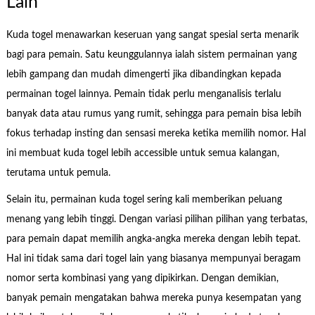
Lain
Kuda togel menawarkan keseruan yang sangat spesial serta menarik
bagi para pemain. Satu keunggulannya ialah sistem permainan yang
lebih gampang dan mudah dimengerti jika dibandingkan kepada
permainan togel lainnya. Pemain tidak perlu menganalisis terlalu
banyak data atau rumus yang rumit, sehingga para pemain bisa lebih
fokus terhadap insting dan sensasi mereka ketika memilih nomor. Hal
ini membuat kuda togel lebih accessible untuk semua kalangan,
terutama untuk pemula.
Selain itu, permainan kuda togel sering kali memberikan peluang
menang yang lebih tinggi. Dengan variasi pilihan pilihan yang terbatas,
para pemain dapat memilih angka-angka mereka dengan lebih tepat.
Hal ini tidak sama dari togel lain yang biasanya mempunyai beragam
nomor serta kombinasi yang yang dipikirkan. Dengan demikian,
banyak pemain mengatakan bahwa mereka punya kesempatan yang