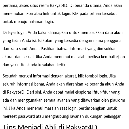
pertama, akses situs resmi Rakyat4D. Di beranda utama, Anda akan
menemukan ikon atau link untuk login. Klik pada pilihan tersebut
untuk menuju halaman login.
Di layar login, Anda bakal diharapkan untuk memasukkan data akun
yang telah Anda isi. Isi kolom yang tersedia dengan nama pengguna
dan kata sandi Anda. Pastikan bahwa informasi yang dimisukkan
akurat dan sesuai. Jika Anda menemui masalah, periksa kembali ejaan
dan yakin tidak ada kesalahan ketik.
Sesudah mengisi informasi dengan akurat, klik tombol login. Jika
seluruh informasi benar, Anda akan diarahkan ke beranda akun Anda
di Rakyat4D. Dari sini, Anda dapat mulai eksplorasi fitur-fitur yang
ada dan menggunakan semua layanan yang ditawarkan oleh platform
ini. Jika Anda menemui masalah saat login, pertimbangkan untuk
mereset password atau menghubungi layanan dukungan pelanggan.
Tips Menjadi Ahli di Rakyat4D