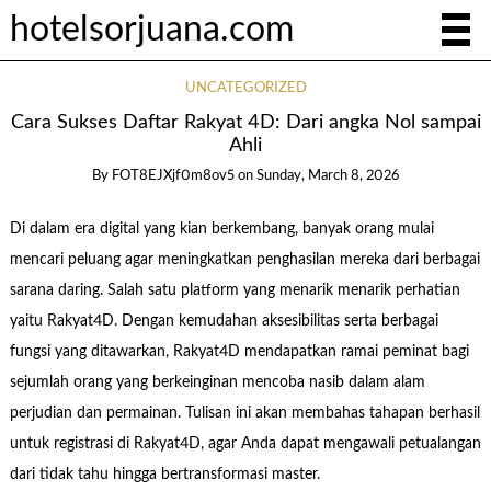
hotelsorjuana.com
UNCATEGORIZED
Cara Sukses Daftar Rakyat 4D: Dari angka Nol sampai
Ahli
By
FOT8EJXjf0m8ov5
on
Sunday, March 8, 2026
Di dalam era digital yang kian berkembang, banyak orang mulai
mencari peluang agar meningkatkan penghasilan mereka dari berbagai
sarana daring. Salah satu platform yang menarik menarik perhatian
yaitu Rakyat4D. Dengan kemudahan aksesibilitas serta berbagai
fungsi yang ditawarkan, Rakyat4D mendapatkan ramai peminat bagi
sejumlah orang yang berkeinginan mencoba nasib dalam alam
perjudian dan permainan. Tulisan ini akan membahas tahapan berhasil
untuk registrasi di Rakyat4D, agar Anda dapat mengawali petualangan
dari tidak tahu hingga bertransformasi master.