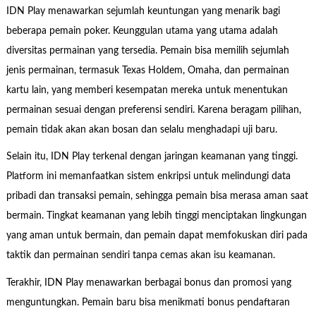
IDN Play menawarkan sejumlah keuntungan yang menarik bagi
beberapa pemain poker. Keunggulan utama yang utama adalah
diversitas permainan yang tersedia. Pemain bisa memilih sejumlah
jenis permainan, termasuk Texas Holdem, Omaha, dan permainan
kartu lain, yang memberi kesempatan mereka untuk menentukan
permainan sesuai dengan preferensi sendiri. Karena beragam pilihan,
pemain tidak akan akan bosan dan selalu menghadapi uji baru.
Selain itu, IDN Play terkenal dengan jaringan keamanan yang tinggi.
Platform ini memanfaatkan sistem enkripsi untuk melindungi data
pribadi dan transaksi pemain, sehingga pemain bisa merasa aman saat
bermain. Tingkat keamanan yang lebih tinggi menciptakan lingkungan
yang aman untuk bermain, dan pemain dapat memfokuskan diri pada
taktik dan permainan sendiri tanpa cemas akan isu keamanan.
Terakhir, IDN Play menawarkan berbagai bonus dan promosi yang
menguntungkan. Pemain baru bisa menikmati bonus pendaftaran