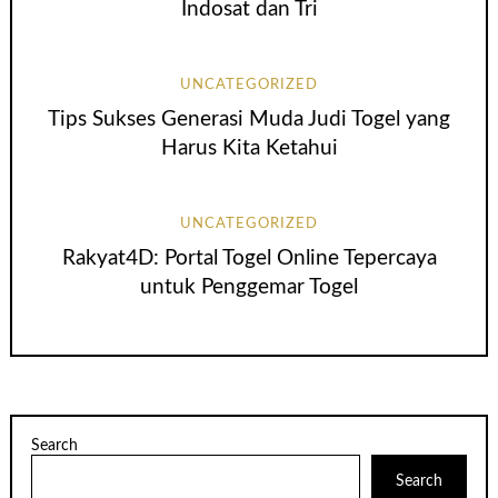
Indosat dan Tri
UNCATEGORIZED
Tips Sukses Generasi Muda Judi Togel yang
Harus Kita Ketahui
UNCATEGORIZED
Rakyat4D: Portal Togel Online Tepercaya
untuk Penggemar Togel
Search
Search