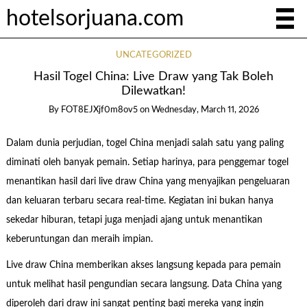
hotelsorjuana.com
UNCATEGORIZED
Hasil Togel China: Live Draw yang Tak Boleh
Dilewatkan!
By
FOT8EJXjf0m8ov5
on
Wednesday, March 11, 2026
Dalam dunia perjudian, togel China menjadi salah satu yang paling
diminati oleh banyak pemain. Setiap harinya, para penggemar togel
menantikan hasil dari live draw China yang menyajikan pengeluaran
dan keluaran terbaru secara real-time. Kegiatan ini bukan hanya
sekedar hiburan, tetapi juga menjadi ajang untuk menantikan
keberuntungan dan meraih impian.
Live draw China memberikan akses langsung kepada para pemain
untuk melihat hasil pengundian secara langsung. Data China yang
diperoleh dari draw ini sangat penting bagi mereka yang ingin