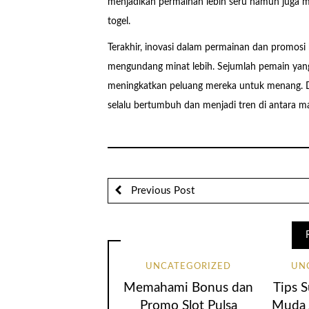
menjadikan permainan lebih seru namun juga 
togel.
Terakhir, inovasi dalam permainan dan promosi b
mengundang minat lebih. Sejumlah pemain yang
meningkatkan peluang mereka untuk menang. De
selalu bertumbuh dan menjadi tren di antara ma
Previous Post
UNCATEGORIZED
UN
Memahami Bonus dan
Tips 
Promo Slot Pulsa
Muda 