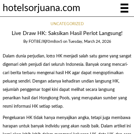
hotelsorjuana.com
UNCATEGORIZED
Live Draw HK: Saksikan Hasil Perlot Langsung!
By
FOT8EJXjf0m8ov5
on
Tuesday, March 24, 2026
Dalam dunia perjudian, lotto HK menjadi salah satu game yang sangat
digemari oleh penjudi dari seluruh Indonesia. Banyak orang mencari-
cari berita terbaru mengenai hasil HK agar dapat mengoptimalkan
peluang sendiri. Dengan adanya kehadiran undian langsung HK,
sejumlah penggemar togel kini dapat melihat secara langsung
penarikan hasil dari Hongkong Pools, yang merupakan sumber yang
resmi informasi HK setiap setiap.
Pengeluaran HK tidak hanya menyajikan angka, tetapi juga membawa
harapan untuk banyak individu yang akan nasib baik. Dalam artikel ini