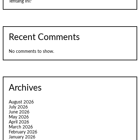
Tentang Ini?
Recent Comments
No comments to show.
Archives
August 2026
July 2026
June 2026
May 2026
April 2026
March 2026
February 2026
January 2026