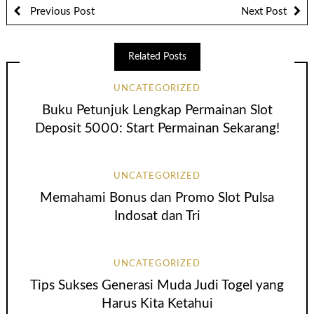
Previous Post
Next Post
Related Posts
UNCATEGORIZED
Buku Petunjuk Lengkap Permainan Slot
Deposit 5000: Start Permainan Sekarang!
UNCATEGORIZED
Memahami Bonus dan Promo Slot Pulsa
Indosat dan Tri
UNCATEGORIZED
Tips Sukses Generasi Muda Judi Togel yang
Harus Kita Ketahui