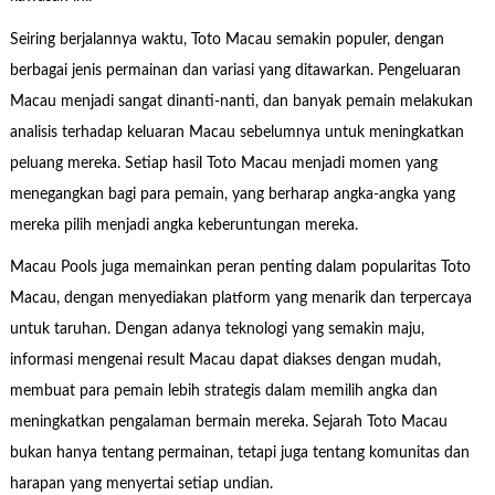
Seiring berjalannya waktu, Toto Macau semakin populer, dengan
berbagai jenis permainan dan variasi yang ditawarkan. Pengeluaran
Macau menjadi sangat dinanti-nanti, dan banyak pemain melakukan
analisis terhadap keluaran Macau sebelumnya untuk meningkatkan
peluang mereka. Setiap hasil Toto Macau menjadi momen yang
menegangkan bagi para pemain, yang berharap angka-angka yang
mereka pilih menjadi angka keberuntungan mereka.
Macau Pools juga memainkan peran penting dalam popularitas Toto
Macau, dengan menyediakan platform yang menarik dan terpercaya
untuk taruhan. Dengan adanya teknologi yang semakin maju,
informasi mengenai result Macau dapat diakses dengan mudah,
membuat para pemain lebih strategis dalam memilih angka dan
meningkatkan pengalaman bermain mereka. Sejarah Toto Macau
bukan hanya tentang permainan, tetapi juga tentang komunitas dan
harapan yang menyertai setiap undian.