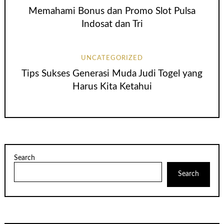
Memahami Bonus dan Promo Slot Pulsa
Indosat dan Tri
UNCATEGORIZED
Tips Sukses Generasi Muda Judi Togel yang
Harus Kita Ketahui
Search
Search