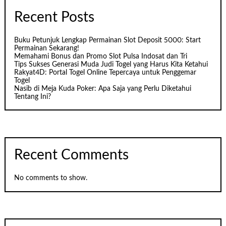
Recent Posts
Buku Petunjuk Lengkap Permainan Slot Deposit 5000: Start
Permainan Sekarang!
Memahami Bonus dan Promo Slot Pulsa Indosat dan Tri
Tips Sukses Generasi Muda Judi Togel yang Harus Kita Ketahui
Rakyat4D: Portal Togel Online Tepercaya untuk Penggemar
Togel
Nasib di Meja Kuda Poker: Apa Saja yang Perlu Diketahui
Tentang Ini?
Recent Comments
No comments to show.