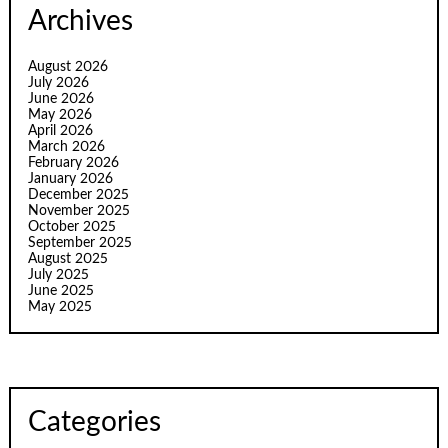
Archives
August 2026
July 2026
June 2026
May 2026
April 2026
March 2026
February 2026
January 2026
December 2025
November 2025
October 2025
September 2025
August 2025
July 2025
June 2025
May 2025
Categories