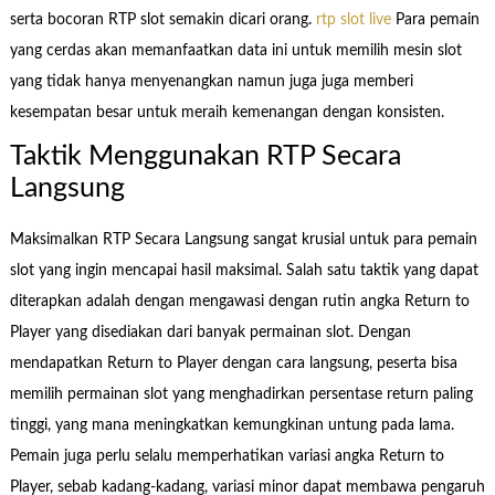
serta bocoran RTP slot semakin dicari orang.
rtp slot live
Para pemain
yang cerdas akan memanfaatkan data ini untuk memilih mesin slot
yang tidak hanya menyenangkan namun juga juga memberi
kesempatan besar untuk meraih kemenangan dengan konsisten.
Taktik Menggunakan RTP Secara
Langsung
Maksimalkan RTP Secara Langsung sangat krusial untuk para pemain
slot yang ingin mencapai hasil maksimal. Salah satu taktik yang dapat
diterapkan adalah dengan mengawasi dengan rutin angka Return to
Player yang disediakan dari banyak permainan slot. Dengan
mendapatkan Return to Player dengan cara langsung, peserta bisa
memilih permainan slot yang menghadirkan persentase return paling
tinggi, yang mana meningkatkan kemungkinan untung pada lama.
Pemain juga perlu selalu memperhatikan variasi angka Return to
Player, sebab kadang-kadang, variasi minor dapat membawa pengaruh