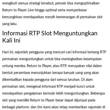
mengikuti semua strategi tersebut, pemain bisa mengoptimalkan
Return to Player Live hingga optimal serta memperbesar
kemungkinan mendapatkan meraih kemenangan di permainan slot
yang laku.
Informasi RTP Slot Menguntungkan
Kali Ini
Hari ini, sejumlah pengguna yang mencari-cari informasi tentang RTP
permainan menguntungkan untuk bisa meningkatkan kesempatan
untung mereka. Return to Player, atau RTP, merupakan nilai dalam
bentuk persentase menunjukkan berapa banyak uang yang akan
dikembalikan kepada pengguna dari semua taruhan. Di alam
permainan slot, mengenal informasi RTP menjadi kunci untuk
mendapatkan pengalaman bermain lebih menguntungkan. Beberapa
slot yang memiliki Return to Player besar dapat dijumpai pada
berbagai platform, dan tim kami akan tetap memberikan sejumlah di