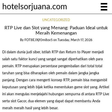
hotelsorjuana.com
UNCATEGORIZED
RTP Live dan Slot yang Menang: Paduan Ideal untuk
Meraih Kemenangan
By
FOT8EJXjf0m8ov5
on
Tuesday, March 17, 2026
Di dalam dunia judi siber, istilah RTP dan Return to Player menjadi
salah satu faktor kunci yang sangat sangat diperhatikan oleh para
pemain. RTP merupakan persentase pengembalian dari total total
taruhan yang bisa diharapkan oleh pemain dalam jangka jangka
panjang. Dengan cara mengerti konsep RTP, pemain bisa mengambil
keputusan yang lebih bijak ketika menentukan game slot yang. Artikel
ini akan mengulas menjelajahi hubungan sempurna di antara RTP Live
serta slot Gacor, dua elemen yang dapat dapat membantu Anda
meraih meraih hasil yang lebih besar.